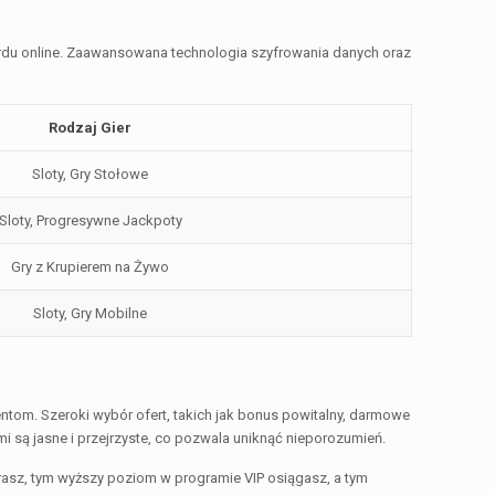
rdu online. Zaawansowana technologia szyfrowania danych oraz
Rodzaj Gier
Sloty, Gry Stołowe
Sloty, Progresywne Jackpoty
Gry z Krupierem na Żywo
Sloty, Gry Mobilne
tom. Szeroki wybór ofert, takich jak bonus powitalny, darmowe
mi są jasne i przejrzyste, co pozwala uniknąć nieporozumień.
grasz, tym wyższy poziom w programie VIP osiągasz, a tym