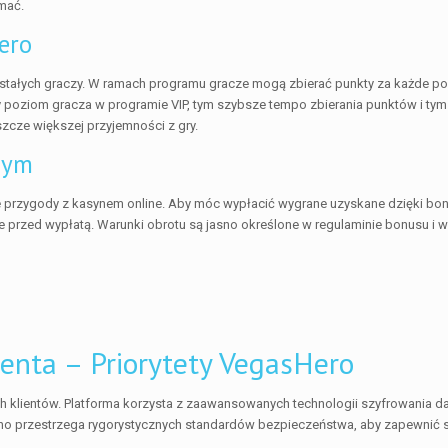
mać.
ero
stałych graczy. W ramach programu gracze mogą zbierać punkty za każde pos
y poziom gracza w programie VIP, tym szybsze tempo zbierania punktów i tym
zcze większej przyjemności z gry.
nym
 przygody z kasynem online. Aby móc wypłacić wygrane uzyskane dzięki bonu
przed wypłatą. Warunki obrotu są jasno określone w regulaminie bonusu i wa
enta – Priorytety VegasHero
h klientów. Platforma korzysta z zaawansowanych technologii szyfrowania d
asyno przestrzega rygorystycznych standardów bezpieczeństwa, aby zapewnić 