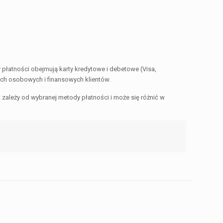
płatności obejmują karty kredytowe i debetowe (Visa,
nych osobowych i finansowych klientów.
ależy od wybranej metody płatności i może się różnić w