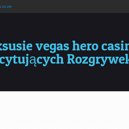
s.co.zw
susie vegas hero casi
cytujących Rozgrywek
egas hero casino online – Two