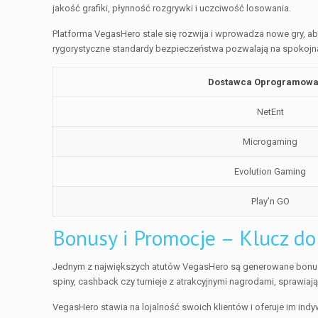
jakość grafiki, płynność rozgrywki i uczciwość losowania.
Platforma VegasHero stale się rozwija i wprowadza nowe gry, 
rygorystyczne standardy bezpieczeństwa pozwalają na spokojną
Dostawca Oprogramowa
NetEnt
Microgaming
Evolution Gaming
Play’n GO
Bonusy i Promocje – Klucz d
Jednym z największych atutów VegasHero są generowane bonusy i
spiny, cashback czy turnieje z atrakcyjnymi nagrodami, sprawiają
VegasHero stawia na lojalność swoich klientów i oferuje im ind