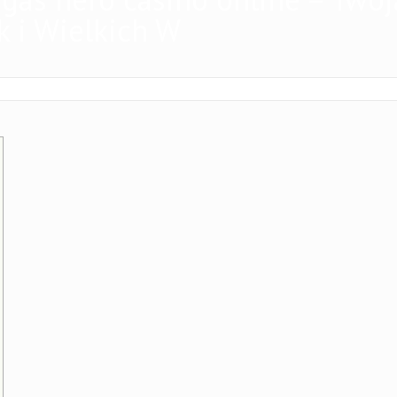
 i Wielkich W