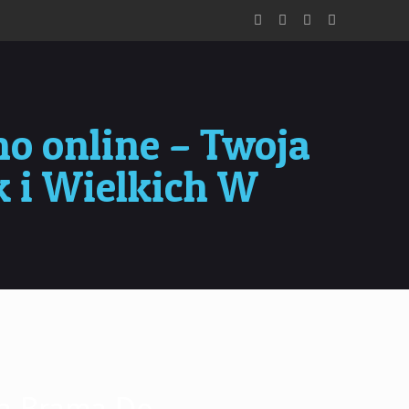
no online – Twoja
 i Wielkich W
ja Brama Do