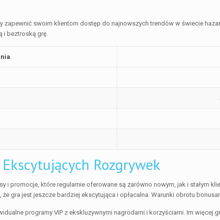
aby zapewnić swoim klientom dostęp do najnowszych trendów w świecie haza
 i beztroską grę.
nia
o Ekscytujących Rozgrywek
 promocje, które regularnie oferowane są zarówno nowym, jak i stałym klien
, że gra jest jeszcze bardziej ekscytująca i opłacalna. Warunki obrotu bonusa
ywidualne programy VIP z ekskluzywnymi nagrodami i korzyściami. Im więcej 