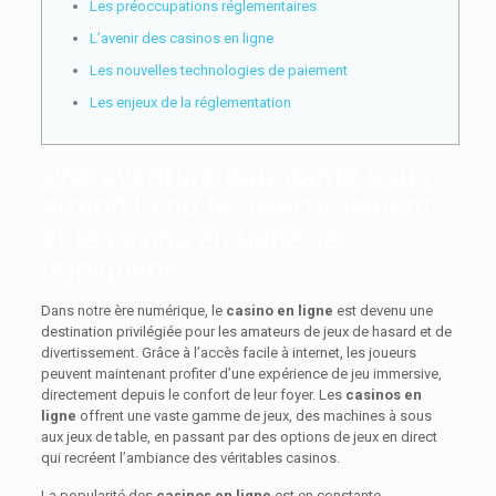
Les préoccupations réglementaires
L’avenir des casinos en ligne
Les nouvelles technologies de paiement
Les enjeux de la réglementation
Une aventure palpitante vous
attend là où le divertissement
et le casino en ligne se
rejoignent.
Dans notre ère numérique, le
casino en ligne
est devenu une
destination privilégiée pour les amateurs de jeux de hasard et de
divertissement. Grâce à l’accès facile à internet, les joueurs
peuvent maintenant profiter d’une expérience de jeu immersive,
directement depuis le confort de leur foyer. Les
casinos en
ligne
offrent une vaste gamme de jeux, des machines à sous
aux jeux de table, en passant par des options de jeux en direct
qui recréent l’ambiance des véritables casinos.
La popularité des
casinos en ligne
est en constante