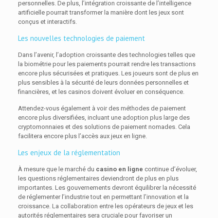
personnelles. De plus, l’intégration croissante de l’intelligence
artificielle pourrait transformer la manière dont les jeux sont
conçus et interactifs.
Les nouvelles technologies de paiement
Dans l’avenir, l’adoption croissante des technologies telles que
la biométrie pour les paiements pourrait rendre les transactions
encore plus sécurisées et pratiques. Les joueurs sont de plus en
plus sensibles à la sécurité de leurs données personnelles et
financières, et les casinos doivent évoluer en conséquence.
Attendez-vous également à voir des méthodes de paiement
encore plus diversifiées, incluant une adoption plus large des
cryptomonnaies et des solutions de paiement nomades. Cela
facilitera encore plus l’accès aux jeux en ligne.
Les enjeux de la réglementation
À mesure que le marché du
casino en ligne
continue d’évoluer,
les questions réglementaires deviendront de plus en plus
importantes. Les gouvernements devront équilibrer la nécessité
de réglementer l’industrie tout en permettant l’innovation et la
croissance. La collaboration entre les opérateurs de jeux et les
autorités réglementaires sera cruciale pour favoriser un