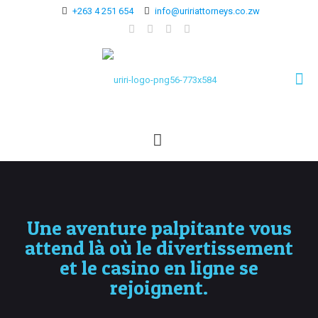
+263 4 251 654
info@uririattorneys.co.zw
Une aventure palpitante vous
attend là où le divertissement
et le casino en ligne se
rejoignent.