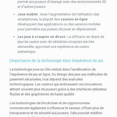
permet aux joueurs d’interagir avec des environnements 3D
et d’autres joueurs.
Jeux mobile
: Avec l’augmentation de l’utilisation des
smartphones, la plupart des
casinos en ligne
développent des applications ou des versions mobiles
pour permettre aux joueurs de jouer en déplacement.
Les jeux à croupier en direct
: La diffusion en direct de
jeux de casino avec de véritables croupiers est très
demandée, apportant une expérience de casino
authentique.
L’importance de la technologie dans l’expérience de jeu
La technologie joue un rôle central dans l’amélioration de
l’expérience de jeu en ligne. Du design des jeux aux méthodes de
paiement sécurisées, tout dépend des avancées
technologiques. Les casinos qui embrassent ces innovations
attirent souvent plus de joueurs grâce à des interfaces utilisateur
fluides et des graphismes de haute qualité.
Les technologies de blockchain et de cryptomonnaie
commencent également à influencer le secteur, offrant plus de
transparence et de sécurité aux joueurs. Cela pourrait redéfinir