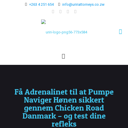
+263 4 251 654
info@uririattorneys.co.zw
Få Adrenalinet til at Pumpe
Naviger Hønen sikkert
gennem Chicken Road
Danmark – og test dine
refleks