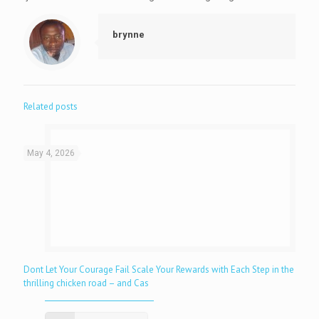
brynne
Related posts
May 4, 2026
Dont Let Your Courage Fail Scale Your Rewards with Each Step in the
thrilling chicken road – and Cas