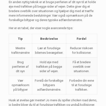
En anden nyttig teknik er at bruge periferien af dit syn til at holde
øje med trafikken på begge sider af vejen. Dette giver dig et
bredere overblik over situationen og hjælper dig med at træffe
mere informerede beslutninger. Vær også opmærksom på de
forskellige biltyper og deres typiske adfærdsmønstre.
Her er en tabel, der viser nogle avancerede tips:
Tip
Beskrivelse
Fordel
Mestre
Lær at forudsige
Reducer risikoen
trafikmønstre
bilernes bevægelser.
for kollisioner.
Brug
Hold øje med
Få et bredere
periferien af
trafikken på begge
overblik over
dit syn
sider af vejen.
situationen.
Vær
Forstå de forskellige
Forbedre din evne
opmærksom
biltypers
til at forudsige
på biltyper
adfærdsmønstre.
trafikken.
Husk at øvelse gør mester! Jo mere du spiller
chicken road demo
,
jo bedre bliver du til at forudsige trafikken og undgå kollisioner.