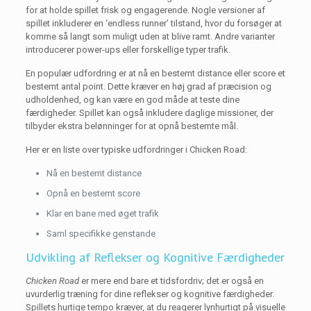
for at holde spillet frisk og engagerende. Nogle versioner af
spillet inkluderer en ‘endless runner’ tilstand, hvor du forsøger at
komme så langt som muligt uden at blive ramt. Andre varianter
introducerer power-ups eller forskellige typer trafik.
En populær udfordring er at nå en bestemt distance eller score et
bestemt antal point. Dette kræver en høj grad af præcision og
udholdenhed, og kan være en god måde at teste dine
færdigheder. Spillet kan også inkludere daglige missioner, der
tilbyder ekstra belønninger for at opnå bestemte mål.
Her er en liste over typiske udfordringer i Chicken Road:
Nå en bestemt distance
Opnå en bestemt score
Klar en bane med øget trafik
Saml specifikke genstande
Udvikling af Reflekser og Kognitive Færdigheder
Chicken Road
er mere end bare et tidsfordriv; det er også en
uvurderlig træning for dine reflekser og kognitive færdigheder.
Spillets hurtige tempo kræver, at du reagerer lynhurtigt på visuelle