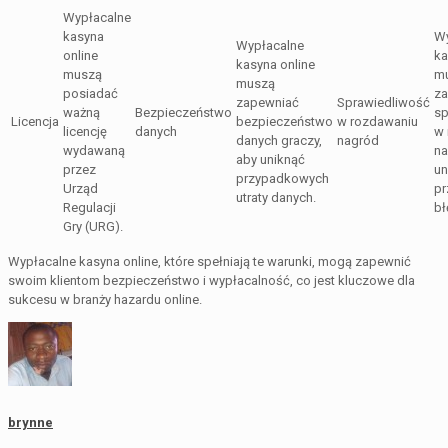
Wypłacalne
kasyna
Wy
Wypłacalne
online
ka
kasyna online
muszą
m
muszą
posiadać
za
zapewniać
Sprawiedliwość
ważną
Bezpieczeństwo
sp
Licencja
bezpieczeństwo
w rozdawaniu
licencję
danych
w 
danych graczy,
nagród
wydawaną
na
aby uniknąć
przez
un
przypadkowych
Urząd
p
utraty danych.
Regulacji
bł
Gry (URG).
Wypłacalne kasyna online, które spełniają te warunki, mogą zapewnić
swoim klientom bezpieczeństwo i wypłacalność, co jest kluczowe dla
sukcesu w branży hazardu online.
brynne