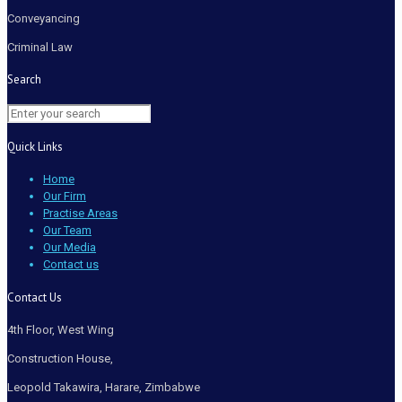
Conveyancing
Criminal Law
Search
Quick Links
Home
Our Firm
Practise Areas
Our Team
Our Media
Contact us
Contact Us
4th Floor, West Wing
Construction House,
Leopold Takawira, Harare, Zimbabwe