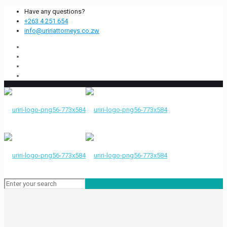
Have any questions?
+263 4 251 654
info@uririattorneys.co.zw