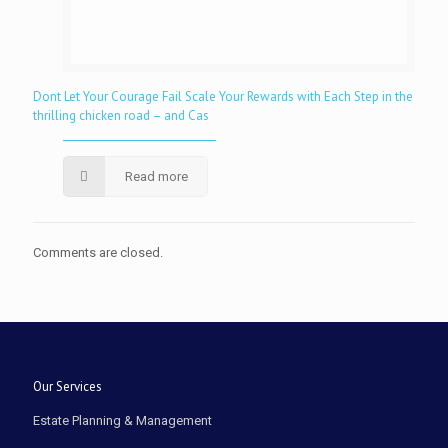
Dont Let Your Courage Fail Scale Your Rewards with Each Step in the
thrilling chicken road – and Cas
Read more
Comments are closed.
Our Services
Estate Planning & Management