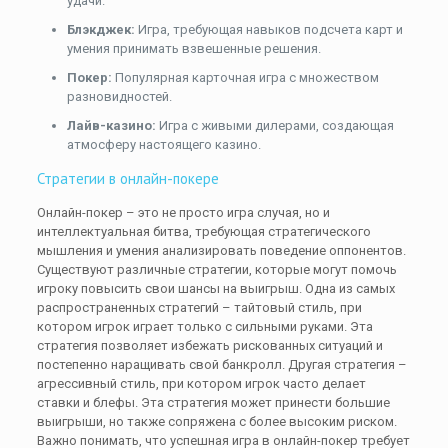
удачи.
Блэкджек:
Игра, требующая навыков подсчета карт и
умения принимать взвешенные решения.
Покер:
Популярная карточная игра с множеством
разновидностей.
Лайв-казино:
Игра с живыми дилерами, создающая
атмосферу настоящего казино.
Стратегии в онлайн-покерe
Онлайн-покер – это не просто игра случая, но и
интеллектуальная битва, требующая стратегического
мышления и умения анализировать поведение оппонентов.
Существуют различные стратегии, которые могут помочь
игроку повысить свои шансы на выигрыш. Одна из самых
распространенных стратегий – тайтовый стиль, при
котором игрок играет только с сильными руками. Эта
стратегия позволяет избежать рискованных ситуаций и
постепенно наращивать свой банкролл. Другая стратегия –
агрессивный стиль, при котором игрок часто делает
ставки и блефы. Эта стратегия может принести большие
выигрыши, но также сопряжена с более высоким риском.
Важно понимать, что успешная игра в онлайн-покер требует