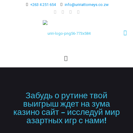
+263 4 251 654
info@uririattorneys.co.zw
Забудь о рутине твой
выигрыш ждет на зума
казино сайт – исследуй мир
азартных игр с нами!