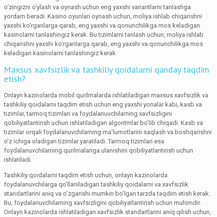
o‘zingizni o‘ylash va oynash uchun eng yaxshi variantlarni tanlashga
yordam beradi. Kasino oyunlari oynash uchun, moliya ishlab chiqarishni
yaxshi ko‘rganlarga qarab, eng yaxshi va qonunchilikga mos keladigan
kasinolarni tanlashingiz kerak. Bu tizimlarni tanlash uchun, moliya ishlab
chiqarishni yaxshi ko‘rganlarga qarab, eng yaxshi va qonunchilikga mos
keladigan kasinolarni tanlashingiz kerak.
Maxsus xavfsizlik va tashkiliy qoidalarni qanday taqdim
etish?
Onlayn kazinolarda mobil qurilmalarda ishlatiladigan maxsus xavfsizlik va
tashkiliy qoidalarni taqdim etish uchun eng yaxshi yonalar kabi, kasb va
tizimlar, tarmoq tizimlari va foydalanuvchilarning xavfsizligini
qobiliyatlantirish uchun ishlatiladigan algoritmlar bo’lib chiqadi. Kasb va
tizimlar orqali foydalanuvchilarning ma’lumotlarini saqlash va boshqarishni
o’z ichiga oladigan tizimlar yaratiladi. Tarmoq tizimlari esa
foydalanuvchilarning qurilmalariga ulanishini qobiliyatlantirish uchun
ishlatiladi.
Tashkiliy qoidalarni taqdim etish uchun, onlayn kazinolarda
foydalanuvchilarga qo’llaniladigan tashkiliy qoidalarni va xavfsizlik
standartlarini aniq va o’zgarishi mumkin bo’lgan tarzda taqdim etish kerak.
Bu, foydalanuvchilarning xavfsizligini qobiliyatlantirish uchun muhimdir.
Onlayn kazinolarda ishlatiladigan xavfsizlik standartlarini aniq qilish uchun,