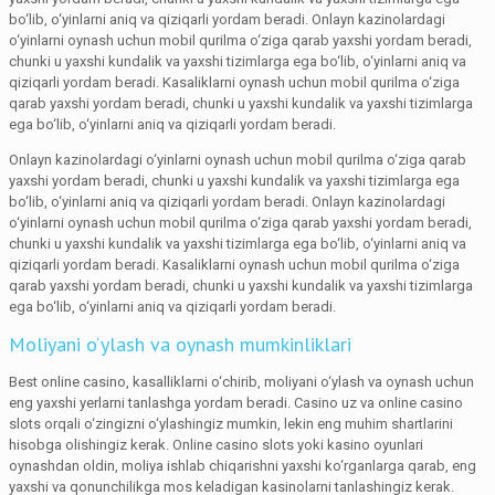
bo‘lib, o‘yinlarni aniq va qiziqarli yordam beradi. Onlayn kazinolardagi
o‘yinlarni oynash uchun mobil qurilma o‘ziga qarab yaxshi yordam beradi,
chunki u yaxshi kundalik va yaxshi tizimlarga ega bo‘lib, o‘yinlarni aniq va
qiziqarli yordam beradi. Kasaliklarni oynash uchun mobil qurilma o‘ziga
qarab yaxshi yordam beradi, chunki u yaxshi kundalik va yaxshi tizimlarga
ega bo‘lib, o‘yinlarni aniq va qiziqarli yordam beradi.
Onlayn kazinolardagi o‘yinlarni oynash uchun mobil qurilma o‘ziga qarab
yaxshi yordam beradi, chunki u yaxshi kundalik va yaxshi tizimlarga ega
bo‘lib, o‘yinlarni aniq va qiziqarli yordam beradi. Onlayn kazinolardagi
o‘yinlarni oynash uchun mobil qurilma o‘ziga qarab yaxshi yordam beradi,
chunki u yaxshi kundalik va yaxshi tizimlarga ega bo‘lib, o‘yinlarni aniq va
qiziqarli yordam beradi. Kasaliklarni oynash uchun mobil qurilma o‘ziga
qarab yaxshi yordam beradi, chunki u yaxshi kundalik va yaxshi tizimlarga
ega bo‘lib, o‘yinlarni aniq va qiziqarli yordam beradi.
Moliyani o‘ylash va oynash mumkinliklari
Best online casino, kasalliklarni o‘chirib, moliyani o‘ylash va oynash uchun
eng yaxshi yerlarni tanlashga yordam beradi. Casino uz va online casino
slots orqali o‘zingizni o‘ylashingiz mumkin, lekin eng muhim shartlarini
hisobga olishingiz kerak. Online casino slots yoki kasino oyunlari
oynashdan oldin, moliya ishlab chiqarishni yaxshi ko‘rganlarga qarab, eng
yaxshi va qonunchilikga mos keladigan kasinolarni tanlashingiz kerak.