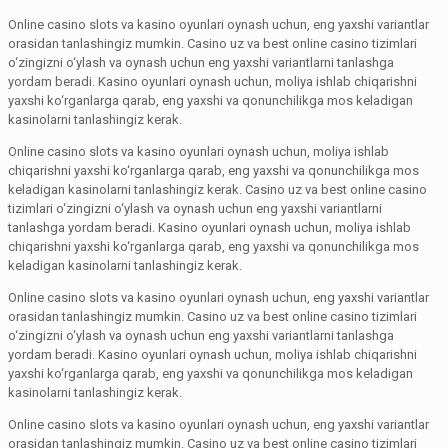
Online casino slots va kasino oyunlari oynash uchun, eng yaxshi variantlar
orasidan tanlashingiz mumkin. Casino uz va best online casino tizimlari
o‘zingizni o‘ylash va oynash uchun eng yaxshi variantlarni tanlashga
yordam beradi. Kasino oyunlari oynash uchun, moliya ishlab chiqarishni
yaxshi ko‘rganlarga qarab, eng yaxshi va qonunchilikga mos keladigan
kasinolarni tanlashingiz kerak.
Online casino slots va kasino oyunlari oynash uchun, moliya ishlab
chiqarishni yaxshi ko‘rganlarga qarab, eng yaxshi va qonunchilikga mos
keladigan kasinolarni tanlashingiz kerak. Casino uz va best online casino
tizimlari o‘zingizni o‘ylash va oynash uchun eng yaxshi variantlarni
tanlashga yordam beradi. Kasino oyunlari oynash uchun, moliya ishlab
chiqarishni yaxshi ko‘rganlarga qarab, eng yaxshi va qonunchilikga mos
keladigan kasinolarni tanlashingiz kerak.
Online casino slots va kasino oyunlari oynash uchun, eng yaxshi variantlar
orasidan tanlashingiz mumkin. Casino uz va best online casino tizimlari
o‘zingizni o‘ylash va oynash uchun eng yaxshi variantlarni tanlashga
yordam beradi. Kasino oyunlari oynash uchun, moliya ishlab chiqarishni
yaxshi ko‘rganlarga qarab, eng yaxshi va qonunchilikga mos keladigan
kasinolarni tanlashingiz kerak.
Online casino slots va kasino oyunlari oynash uchun, eng yaxshi variantlar
orasidan tanlashingiz mumkin. Casino uz va best online casino tizimlari