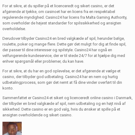
For at sikre, at du spiller på et licenceredt og sikert casino, er det
afgørende at tjekke, om casinoet har en licens fra en respektabel
regulerende myndighed. Casino24 har licens fra Malta Gaming Authority,
som overholder de højest standarder for spilssikkerhed og ansigten
overholdelse.
Derudover tilbyder Casino24 en bred valgkæde af spil, herunder bølge,
roulette, poker og mange flere. Dette gør det muligt for dig at finde spil,
der passer til dine interesser og spilstyle. Casino24 har også en
velfungerende kundeservice, der er til stede 24/7 for at hjælpe dig med
enhver spørgsmål eller problemer, du kan have.
For at sikre, at du har en god oplevelse, er det afgørende at vælge et
casino, der tilbyder god udbetaling. Casino24 har en nem og hurtig
udbetalingprocess, som gør det nemt at få dine vinder overført til din
konto.
Sammenfattet er Casino24 et sikert og licenceredt online casino i Danmark,
der tilbyder en bred valgkæde af spil, nem udbetaling og en højt nivå af
sikkerhed. Dette casino er en god valg, hvis du ønsker at spille på et
ansigten overholdende og sikert casino.