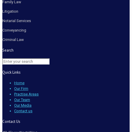
Family Law
Litigation
Notarial Services
Conveyancing
Criminal Law
Search
Quick Links
Home
Our Firm
Practise Areas
Our Team
Our Media
Contact us
Contact Us