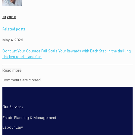
brynne
Related posts
May 4, 2026
Dont Let Your Courage Fail Scale Your Rewards with Each Step in the thrilling
chicken road – and Cas
Read more
Comments are closed.
Our Services
Estate Planning & Management
Labour Law