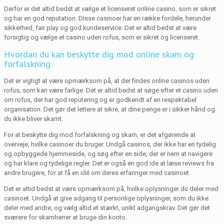
Derfor er det altid bedst at vælge et licenseret online casino, som er sikret
og har en god reputation. Disse casinoer har en række fordele, herunder
sikkerhed, fair play og god kundeservice. Det er altid bedst at være
forsigtig og vælge et casino uden rofus, som er sikret og licenseret.
Hvordan du kan beskytte dig mod online skam og
forfalskning
Det er vigtigt at være opmærksom på, at der findes online casinos uden
rofus, som kan være farlige. Det er altid bedst at søge efter et casino uden
om rofus, der har god reputering og er godkendt af en respektabel
organisation. Det gør det lettere at sikre, at dine penge er i sikker hånd og
du ikke bliver skamt.
For at beskytte dig mod forfalskning og skam, er det afgørende at
overveje, hvilke casinoer du bruger. Undgå casinos, der ikke har en tydelig
og opbyggede hjemmeside, og søg efter en side, der er nem at navigere
og har klare og tydelige regler. Det er også en god ide at læse reviews fra
andre brugere, for at få en idé om deres erfaringer med casinoet.
Det er altid bedst at være opmærksom på, hvilke oplysninger du deler med
casinoet. Undgå at give adgang til personlige oplysninger, som du ikke
deler med andre, og vælg altid et stærkt, unikt adgangskrav. Det gør det
sværere for skamherrer at bruge din konto.