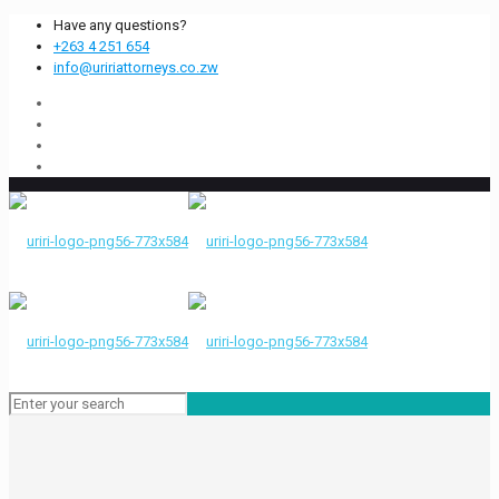
Have any questions?
+263 4 251 654
info@uririattorneys.co.zw