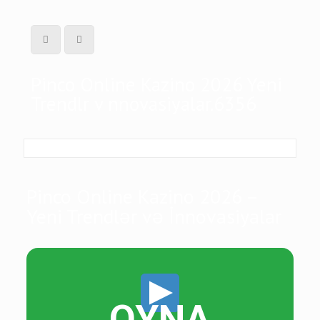
Pinco Online Kazino 2026 Yeni
Trendlr v nnovasiyalar.6356
Pinco Online Kazino 2026 –
Yeni Trendlər və İnnovasiyalar
OYNA