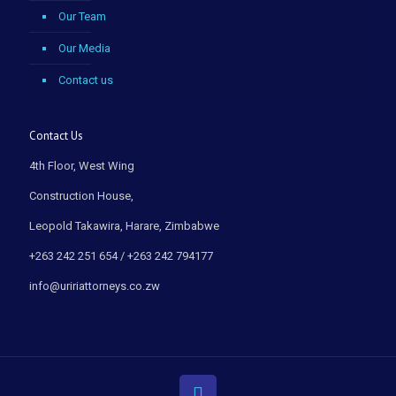
Our Team
Our Media
Contact us
Contact Us
4th Floor, West Wing
Construction House,
Leopold Takawira, Harare, Zimbabwe
+263 242 251 654 / +263 242 794177
info@uririattorneys.co.zw