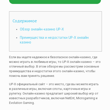
Содержимое
Обзор онлайн-казино UP-X
Преимущества и недостатки UP-X онлайн
казино
Если вы ищете надежное и безопасное онлайн-казино, где
можно играть в любимые игры, то UP-X онлайн казино – это
отличный выбор. В этом обзоре мы рассмотрим основные
преимущества и недостатки этого онлайн-казино, чтобы
помочь вам принять решение.
UP-X официальный сайт – это место, где вы можете играть
в различные игры, включая слоты, карточные игры и
рулетку. Онлайн-казино предлагает широкий выбор игр от
известных разработчиков, включая NetEnt, Microgaming и
Evolution Gaming.