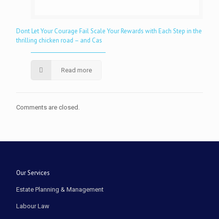
Dont Let Your Courage Fail Scale Your Rewards with Each Step in the
thrilling chicken road – and Cas
Read more
Comments are closed.
Our Services
Estate Planning & Management
Labour Law