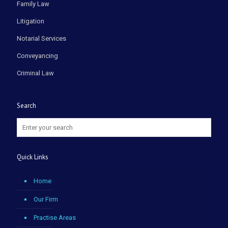
Family Law
Litigation
Notarial Services
Conveyancing
Criminal Law
Search
Quick Links
Home
Our Firm
Practise Areas