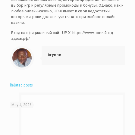
выбор игр и регулярные промокоды и бонусы. Однако, как и
любое онлайн-казино, UP-X имеет и свои недостатки,
которые игроки должны учитывать при выборе онлайн-
казино.
Вход на официальный сайт UP-X: https://www.новыйгод-
здесь.рф/
brynne
Related posts
May 4, 2026