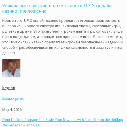
Уникальные функции и возможности UP-X онлайн
казино: приложение
Кроме того, UP-X онлайн казино предлагает игрокам возможность
выбора из широкого спектра игр, включая слоты, карточные игры,
рулетку и другие. Это позволяет игрокам найти игру, которая лучше
всего подходит им, и насладиться процессом игры. Важно отметить,
что UP-X онлайн казино предлагает игрокам безопасный и надежный
способ игры, обеспечивая им конфиденциальность и защиту личных
данных.
brynne
Related posts
May 4, 2026
Dont Let Your Courage Fail Scale Your Rewards with Each Step in the thrilling
chicken road – and Cas