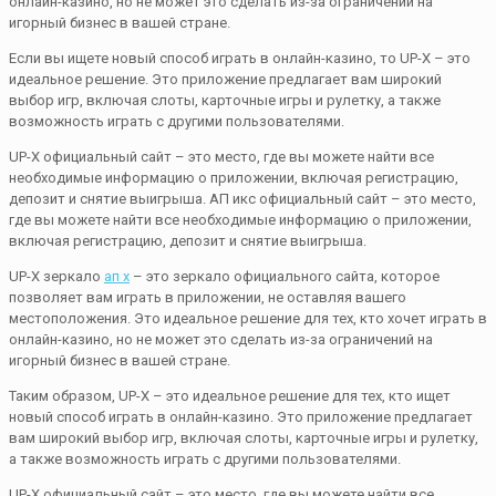
онлайн-казино, но не может это сделать из-за ограничений на
игорный бизнес в вашей стране.
Если вы ищете новый способ играть в онлайн-казино, то UP-X – это
идеальное решение. Это приложение предлагает вам широкий
выбор игр, включая слоты, карточные игры и рулетку, а также
возможность играть с другими пользователями.
UP-X официальный сайт – это место, где вы можете найти все
необходимые информацию о приложении, включая регистрацию,
депозит и снятие выигрыша. АП икс официальный сайт – это место,
где вы можете найти все необходимые информацию о приложении,
включая регистрацию, депозит и снятие выигрыша.
UP-X зеркало
ап х
– это зеркало официального сайта, которое
позволяет вам играть в приложении, не оставляя вашего
местоположения. Это идеальное решение для тех, кто хочет играть в
онлайн-казино, но не может это сделать из-за ограничений на
игорный бизнес в вашей стране.
Таким образом, UP-X – это идеальное решение для тех, кто ищет
новый способ играть в онлайн-казино. Это приложение предлагает
вам широкий выбор игр, включая слоты, карточные игры и рулетку,
а также возможность играть с другими пользователями.
UP-X официальный сайт – это место, где вы можете найти все