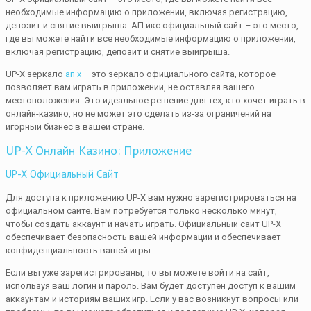
необходимые информацию о приложении, включая регистрацию,
депозит и снятие выигрыша. АП икс официальный сайт – это место,
где вы можете найти все необходимые информацию о приложении,
включая регистрацию, депозит и снятие выигрыша.
UP-X зеркало
ап х
– это зеркало официального сайта, которое
позволяет вам играть в приложении, не оставляя вашего
местоположения. Это идеальное решение для тех, кто хочет играть в
онлайн-казино, но не может это сделать из-за ограничений на
игорный бизнес в вашей стране.
UP-X Онлайн Казино: Приложение
UP-X Официальный Сайт
Для доступа к приложению UP-X вам нужно зарегистрироваться на
официальном сайте. Вам потребуется только несколько минут,
чтобы создать аккаунт и начать играть. Официальный сайт UP-X
обеспечивает безопасность вашей информации и обеспечивает
конфиденциальность вашей игры.
Если вы уже зарегистрированы, то вы можете войти на сайт,
используя ваш логин и пароль. Вам будет доступен доступ к вашим
аккаунтам и историям ваших игр. Если у вас возникнут вопросы или