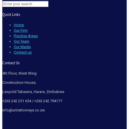
Quick Links
Home
Our Firm
Practise Areas
Our Team
Our Media
Contact us
Contact Us
4th Floor, West Wing
Construction House,
Leopold Takawira, Harare, Zimbabwe
+263 242 251 654 / +263 242 794177
info@uririattorneys.co.zw