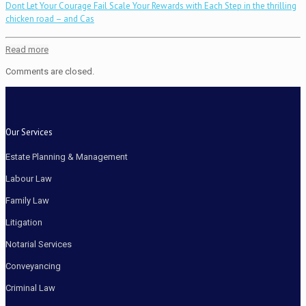
Dont Let Your Courage Fail Scale Your Rewards with Each Step in the thrilling
chicken road – and Cas
Read more
Comments are closed.
Our Services
Estate Planning & Management
Labour Law
Family Law
Litigation
Notarial Services
Conveyancing
Criminal Law