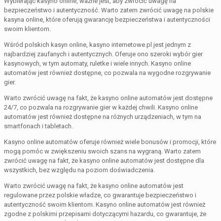
Wybierając kasyno online, ważne jest, aby zwrócić uwagę na
bezpieczeństwo i autentyczność. Warto zatem zwrócić uwagę na polskie
kasyna online, które oferują gwarancję bezpieczeństwa i autentyczności
swoim klientom.
Wśród polskich kasyn online, kasyno internetowe.pl jest jednym z
najbardziej zaufanych i autentycznych. Oferuje ono szeroki wybór gier
kasynowych, w tym automaty, ruletke i wiele innych. Kasyno online
automatów jest również dostępne, co pozwala na wygodne rozgrywanie
gier.
Warto zwrócić uwagę na fakt, że kasyno online automatów jest dostępne
24/7, co pozwala na rozgrywanie gier w każdej chwili. Kasyno online
automatów jest również dostępne na różnych urządzeniach, w tym na
smartfonach i tabletach.
Kasyno online automatów oferuje również wiele bonusów i promocji, które
mogą pomóc w zwiększeniu swoich szans na wygraną. Warto zatem
zwrócić uwagę na fakt, że kasyno online automatów jest dostępne dla
wszystkich, bez względu na poziom doświadczenia.
Warto zwrócić uwagę na fakt, że kasyno online automatów jest
regulowane przez polskie władze, co gwarantuje bezpieczeństwo i
autentyczność swoim klientom. Kasyno online automatów jest również
zgodne z polskimi przepisami dotyczącymi hazardu, co gwarantuje, że