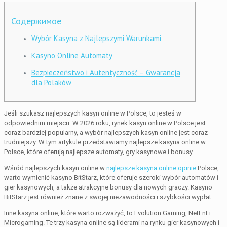
Содержимое
Wybór Kasyna z Najlepszymi Warunkami
Kasyno Online Automaty
Bezpieczeństwo i Autentyczność – Gwarancja
dla Polaków
Jeśli szukasz najlepszych kasyn online w Polsce, to jesteś w
odpowiednim miejscu. W 2026 roku, rynek kasyn online w Polsce jest
coraz bardziej popularny, a wybór najlepszych kasyn online jest coraz
trudniejszy. W tym artykule przedstawiamy najlepsze kasyna online w
Polsce, które oferują najlepsze automaty, gry kasynowe i bonusy.
Wśród najlepszych kasyn online w
najlepsze kasyna online opinie
Polsce,
warto wymienić kasyno BitStarz, które oferuje szeroki wybór automatów i
gier kasynowych, a także atrakcyjne bonusy dla nowych graczy. Kasyno
BitStarz jest również znane z swojej niezawodności i szybkości wypłat.
Inne kasyna online, które warto rozważyć, to Evolution Gaming, NetEnt i
Microgaming. Te trzy kasyna online są liderami na rynku gier kasynowych i