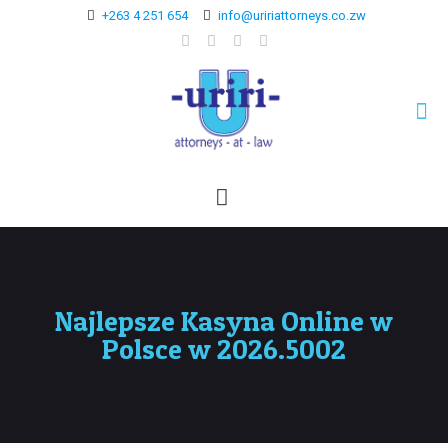
+263 4 251 654
info@uririattorneys.co.zw
Najlepsze Kasyna Online w
Polsce w 2026.5002