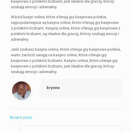
kasynowe z polskimi liczbami, jest idealne dla graczy, którzy
szukają emocji i adrenaliny.
Wśród kasyn online, które oferują gry kasynowe polskie,
najpopularniejsze są kasyna online, które oferują gry kasynowe
z polskimi liczbami. Kasyna online, które oferują gry kasynowe z
polskimi liczbami, są idealne dla graczy, którzy szukają emocji i
adrenaliny.
Jeśli szukasz kasyna online, które oferuje gry kasynowe polskie,
warto zwrócić uwagę na kasyno online, które oferuje gry
kasynowe z polskimi liczbami. Kasyno online, które oferuje gry
kasynowe z polskimi liczbami, jest idealne dla graczy, którzy
szukają emocji i adrenaliny.
brynne
Related posts