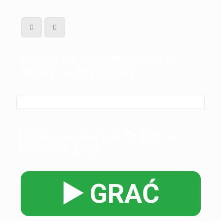
Najlepsze Kasyna Online w
Polsce w 2026.5002
Najlepsze Kasyna Online w
Polsce w 2026
▶️ GRAĆ