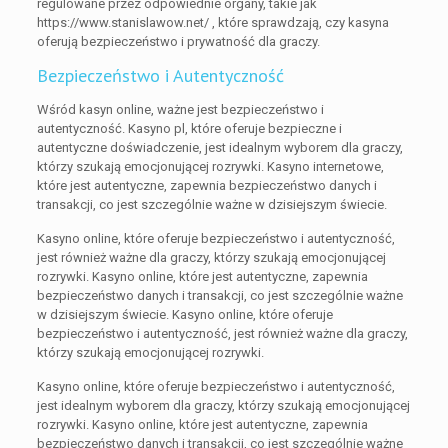
regulowane przez odpowiednie organy, takie jak
https://www.stanislawow.net/ , które sprawdzają, czy kasyna
oferują bezpieczeństwo i prywatność dla graczy.
Bezpieczeństwo i Autentyczność
Wśród kasyn online, ważne jest bezpieczeństwo i
autentyczność. Kasyno pl, które oferuje bezpieczne i
autentyczne doświadczenie, jest idealnym wyborem dla graczy,
którzy szukają emocjonującej rozrywki. Kasyno internetowe,
które jest autentyczne, zapewnia bezpieczeństwo danych i
transakcji, co jest szczególnie ważne w dzisiejszym świecie.
Kasyno online, które oferuje bezpieczeństwo i autentyczność,
jest również ważne dla graczy, którzy szukają emocjonującej
rozrywki. Kasyno online, które jest autentyczne, zapewnia
bezpieczeństwo danych i transakcji, co jest szczególnie ważne
w dzisiejszym świecie. Kasyno online, które oferuje
bezpieczeństwo i autentyczność, jest również ważne dla graczy,
którzy szukają emocjonującej rozrywki.
Kasyno online, które oferuje bezpieczeństwo i autentyczność,
jest idealnym wyborem dla graczy, którzy szukają emocjonującej
rozrywki. Kasyno online, które jest autentyczne, zapewnia
bezpieczeństwo danych i transakcji, co jest szczególnie ważne