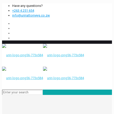
Have any questions?
+263 4 251 654
info@uririattorneys.co.zw