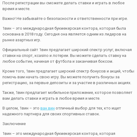
После регистрации вы сможете делать ставки и играть в любое
время и месте.
Важно! Не забывайте о безопасности и ответственности при игре.
1вин – это международная букмекерская контора, которая была
основана в 2018 году. Сегодня она является одним из лидеров на
рынке азартных игр.
Официальный сайт 1вин предлагает широкий спектр услуг, включая
ставки на спорт, кcasino и лотереи. Вы можете сделать ставку на
любое событие, начиная от футбола и заканчивая боксом.
Кроме того, 1вин предлагает широкий спектр бонусов и акций, чтобы
помочь вам начать свою игру. Вы можете получить бонусы за
регистрацию, за первые депозиты и за участие в различных акциях.
Также, 1вин предлагает мобильное приложение, которое позволяет
вам делать ставки и играть в любое время и месте.
В целом, 1вин – это
ван вин
отличный выбор для тех, кто ищет
надежного партнера для своих спортивных ставок.
Заключение
1вин – это международная букмекерская контора, которая