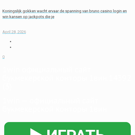
Koningslijk gokken wacht ervaar de spanning van bruno casino login en
win kansen op jackpots die je
April 28, 2026
0
1win официальный сайт
букмекерской конторы 1вин.14392
(3)
1win — официальный сайт
букмекерской конторы 1вин