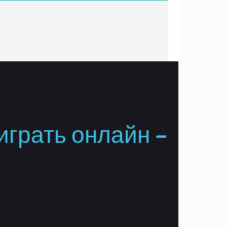
играть онлайн –