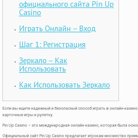
официального сайта Pin Up
Casino
Играть Онлайн – Вход
Шаг 1: Регистрация
Зеркало – Как
Использовать
Как Использовать Зеркало
Если вы ищете надежный и безопасный способ играть в онлайн-казино,
карточные игры и рулетку.
Pin Up Casino – это международная онлайн-казино, которая была основ
Официальный сайт Pin Up Casino предлагает игрокам множество преим