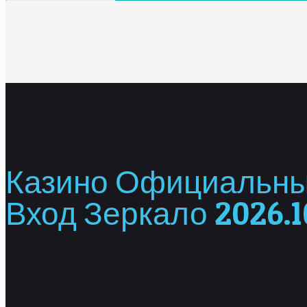
Казино Официальный 
Вход Зеркало 2026.1