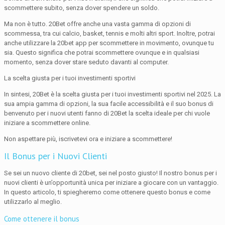
scommettere subito, senza dover spendere un soldo.
Ma non è tutto. 20Bet offre anche una vasta gamma di opzioni di
scommessa, tra cui calcio, basket, tennis e molti altri sport. Inoltre, potrai
anche utilizzare la 20bet app per scommettere in movimento, ovunque tu
sia. Questo significa che potrai scommettere ovunque e in qualsiasi
momento, senza dover stare seduto davanti al computer.
La scelta giusta per i tuoi investimenti sportivi
In sintesi, 20Bet è la scelta giusta per i tuoi investimenti sportivi nel 2025. La
sua ampia gamma di opzioni, la sua facile accessibilità e il suo bonus di
benvenuto per i nuovi utenti fanno di 20Bet la scelta ideale per chi vuole
iniziare a scommettere online.
Non aspettare più, iscrivetevi ora e iniziare a scommettere!
Il Bonus per i Nuovi Clienti
Se sei un nuovo cliente di 20bet, sei nel posto giusto! Il nostro bonus per i
nuovi clienti è un’opportunità unica per iniziare a giocare con un vantaggio.
In questo articolo, ti spiegheremo come ottenere questo bonus e come
utilizzarlo al meglio.
Come ottenere il bonus