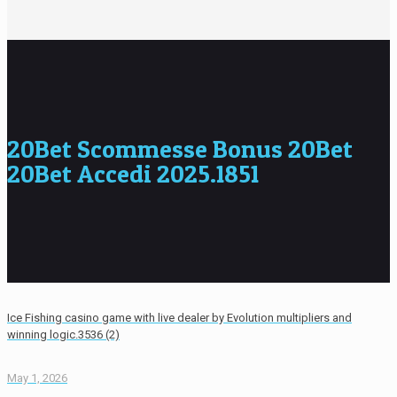
20Bet Scommesse Bonus 20Bet
20Bet Accedi 2025.1851
Ice Fishing casino game with live dealer by Evolution multipliers and
winning logic.3536 (2)
May 1, 2026