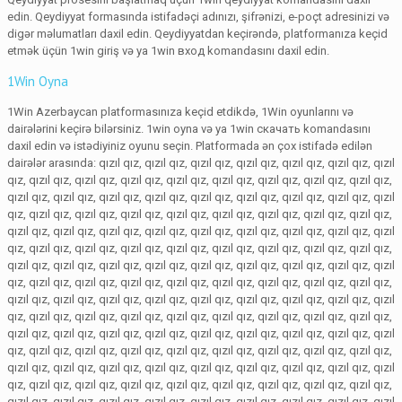
edin. Qeydiyyat formasında istifadəçi adınızı, şifrənizi, e-poçt adresinizi və
digər məlumatları daxil edin. Qeydiyyatdan keçirəndə, platformanıza keçid
etmək üçün 1win giriş və ya 1win вход komandasını daxil edin.
1Win Oyna
1Win Azerbaycan platformasınıza keçid etdikdə, 1Win oyunlarını və
dairələrini keçirə bilərsiniz. 1win oyna və ya 1win скачать komandasını
daxil edin və istədiyiniz oyunu seçin. Platformada ən çox istifadə edilən
dairələr arasında: qızıl qız, qızıl qız, qızıl qız, qızıl qız, qızıl qız, qızıl qız, qızıl
qız, qızıl qız, qızıl qız, qızıl qız, qızıl qız, qızıl qız, qızıl qız, qızıl qız, qızıl qız,
qızıl qız, qızıl qız, qızıl qız, qızıl qız, qızıl qız, qızıl qız, qızıl qız, qızıl qız, qızıl
qız, qızıl qız, qızıl qız, qızıl qız, qızıl qız, qızıl qız, qızıl qız, qızıl qız, qızıl qız,
qızıl qız, qızıl qız, qızıl qız, qızıl qız, qızıl qız, qızıl qız, qızıl qız, qızıl qız, qızıl
qız, qızıl qız, qızıl qız, qızıl qız, qızıl qız, qızıl qız, qızıl qız, qızıl qız, qızıl qız,
qızıl qız, qızıl qız, qızıl qız, qızıl qız, qızıl qız, qızıl qız, qızıl qız, qızıl qız, qızıl
qız, qızıl qız, qızıl qız, qızıl qız, qızıl qız, qızıl qız, qızıl qız, qızıl qız, qızıl qız,
qızıl qız, qızıl qız, qızıl qız, qızıl qız, qızıl qız, qızıl qız, qızıl qız, qızıl qız, qızıl
qız, qızıl qız, qızıl qız, qızıl qız, qızıl qız, qızıl qız, qızıl qız, qızıl qız, qızıl qız,
qızıl qız, qızıl qız, qızıl qız, qızıl qız, qızıl qız, qızıl qız, qızıl qız, qızıl qız, qızıl
qız, qızıl qız, qızıl qız, qızıl qız, qızıl qız, qızıl qız, qızıl qız, qızıl qız, qızıl qız,
qızıl qız, qızıl qız, qızıl qız, qızıl qız, qızıl qız, qızıl qız, qızıl qız, qızıl qız, qızıl
qız, qızıl qız, qızıl qız, qızıl qız, qızıl qız, qızıl qız, qızıl qız, qızıl qız, qızıl qız,
qızıl qız, qızıl qız, qızıl qız, qızıl qız, qızıl qız, qızıl qız, qızıl qız, qızıl qız, qızıl