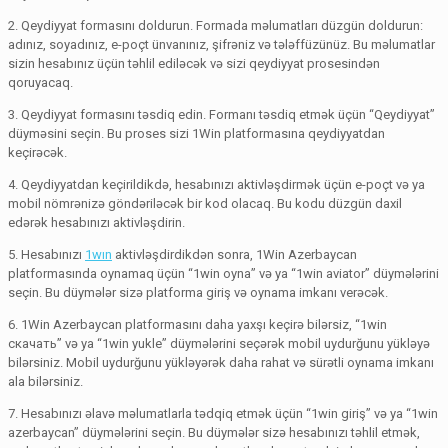
2. Qeydiyyat formasını doldurun. Formada məlumatları düzgün doldurun:
adınız, soyadınız, e-poçt ünvanınız, şifrəniz və tələffüzünüz. Bu məlumatlar
sizin hesabınız üçün təhlil ediləcək və sizi qeydiyyat prosesindən
qoruyacaq.
3. Qeydiyyat formasını təsdiq edin. Formanı təsdiq etmək üçün “Qeydiyyat”
düyməsini seçin. Bu proses sizi 1Win platformasına qeydiyyatdan
keçirəcək.
4. Qeydiyyatdan keçirildikdə, hesabınızı aktivləşdirmək üçün e-poçt və ya
mobil nömrənizə göndəriləcək bir kod olacaq. Bu kodu düzgün daxil
edərək hesabınızı aktivləşdirin.
5. Hesabınızı
1wın
aktivləşdirdikdən sonra, 1Win Azerbaycan
platformasında oynamaq üçün “1win oyna” və ya “1win aviator” düymələrini
seçin. Bu düymələr sizə platforma giriş və oynama imkanı verəcək.
6. 1Win Azerbaycan platformasını daha yaxşı keçirə bilərsiz, “1win
скачать” və ya “1win yukle” düymələrini seçərək mobil uydurğunu yükləyə
bilərsiniz. Mobil uydurğunu yükləyərək daha rahat və sürətli oynama imkanı
ala bilərsiniz.
7. Hesabınızı əlavə məlumatlarla tədqiq etmək üçün “1win giriş” və ya “1win
azerbaycan” düymələrini seçin. Bu düymələr sizə hesabınızı təhlil etmək,