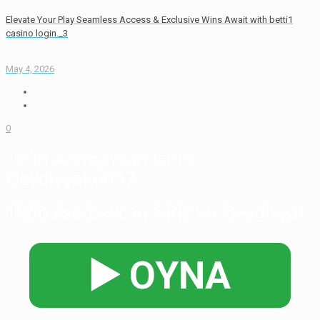
Elevate Your Play Seamless Access & Exclusive Wins Await with betti1
casino login._3
May 4, 2026
0
1Win Azerbaycan Giri v
Qeydiyyat.6037
1Win Azerbaycan Giriş və Qeydiyyat
▶️ OYNA