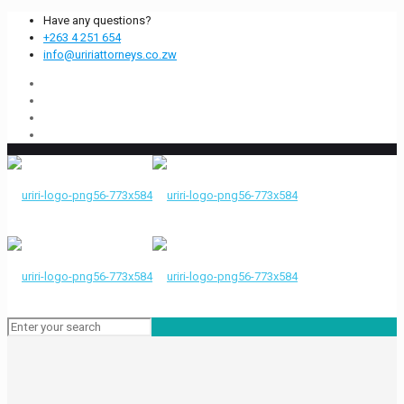
Have any questions?
+263 4 251 654
info@uririattorneys.co.zw