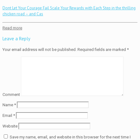
Dont Let Your Courage Fail Scale Your Rewards with Each Step in the thrilling
chicken road – and Cas
Read more
Leave a Reply
Your email address will not be published.
Required fields are marked
*
Comment
Name
*
Email
*
Website
Save my name, email, and website in this browser for the next time I