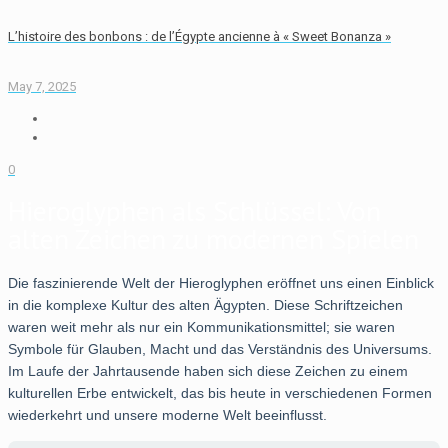
L’histoire des bonbons : de l’Égypte ancienne à « Sweet Bonanza »
May 7, 2025
0
Hieroglyphen als Schlüssel: Von
alten Zeichen zu modernen Spielen
Die faszinierende Welt der Hieroglyphen eröffnet uns einen Einblick
in die komplexe Kultur des alten Ägypten. Diese Schriftzeichen
waren weit mehr als nur ein Kommunikationsmittel; sie waren
Symbole für Glauben, Macht und das Verständnis des Universums.
Im Laufe der Jahrtausende haben sich diese Zeichen zu einem
kulturellen Erbe entwickelt, das bis heute in verschiedenen Formen
wiederkehrt und unsere moderne Welt beeinflusst.