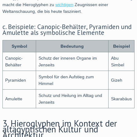
macht die Hieroglyphen zu
wichtigen
Zeugnissen einer
Weltanschauung, die bis heute fasziniert.
c. Beispiele: Canopic-Behälter, Pyramiden und
Amulette als symbolische Elemente
Symbol
Bedeutung
Beispiel
Canopic-
Schutz der inneren Organe im
Abu
Behälter
Jenseits
Simbel
Symbol für den Aufstieg zum
Pyramiden
Gizeh
Himmel
Schutz und Heilung im Alltag und
Amulette
Skarabäus
Jenseits
3. Hieroglyphen im Kontext der
altägyptischen Kultur und
Architektur