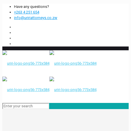
Have any questions?
+263 4 251 654
info@uririattorneys.co.zw