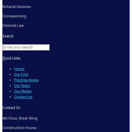
Notarial Services
Conveyancing
Criminal Law
Search
Quick Links
Home
Our Firm
Practise Areas
Our Team
Our Media
Contact us
Contact Us
4th Floor, West Wing
Construction House,