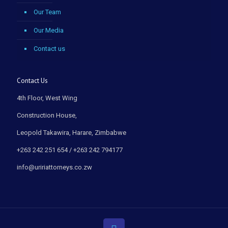
Our Team
Our Media
Contact us
Contact Us
4th Floor, West Wing
Construction House,
Leopold Takawira, Harare, Zimbabwe
+263 242 251 654 / +263 242 794177
info@uririattorneys.co.zw