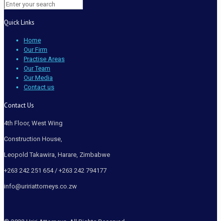
Quick Links
Home
Our Firm
Practise Areas
Our Team
Our Media
Contact us
Contact Us
4th Floor, West Wing
Construction House,
Leopold Takawira, Harare, Zimbabwe
+263 242 251 654 / +263 242 794177
info@uririattorneys.co.zw