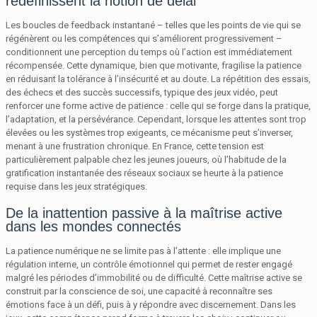
redéfinissent la notion de délai
Les boucles de feedback instantané – telles que les points de vie qui se
régénèrent ou les compétences qui s’améliorent progressivement –
conditionnent une perception du temps où l’action est immédiatement
récompensée. Cette dynamique, bien que motivante, fragilise la patience
en réduisant la tolérance à l’insécurité et au doute. La répétition des essais,
des échecs et des succès successifs, typique des jeux vidéo, peut
renforcer une forme active de patience : celle qui se forge dans la pratique,
l’adaptation, et la persévérance. Cependant, lorsque les attentes sont trop
élevées ou les systèmes trop exigeants, ce mécanisme peut s’inverser,
menant à une frustration chronique. En France, cette tension est
particulièrement palpable chez les jeunes joueurs, où l’habitude de la
gratification instantanée des réseaux sociaux se heurte à la patience
requise dans les jeux stratégiques.
De la inattention passive à la maîtrise active
dans les mondes connectés
La patience numérique ne se limite pas à l’attente : elle implique une
régulation interne, un contrôle émotionnel qui permet de rester engagé
malgré les périodes d’immobilité ou de difficulté. Cette maîtrise active se
construit par la conscience de soi, une capacité à reconnaître ses
émotions face à un défi, puis à y répondre avec discernement. Dans les