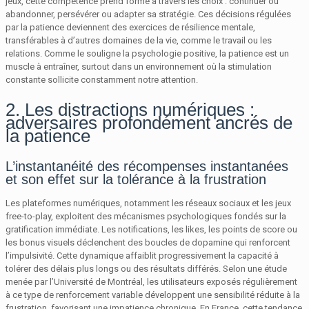
jeux, cette compétence prend forme à travers les choix : continuer ou
abandonner, persévérer ou adapter sa stratégie. Ces décisions régulées
par la patience deviennent des exercices de résilience mentale,
transférables à d’autres domaines de la vie, comme le travail ou les
relations. Comme le souligne la psychologie positive, la patience est un
muscle à entraîner, surtout dans un environnement où la stimulation
constante sollicite constamment notre attention.
2. Les distractions numériques :
adversaires profondément ancrés de
la patience
L’instantanéité des récompenses instantanées
et son effet sur la tolérance à la frustration
Les plateformes numériques, notamment les réseaux sociaux et les jeux
free-to-play, exploitent des mécanismes psychologiques fondés sur la
gratification immédiate. Les notifications, les likes, les points de score ou
les bonus visuels déclenchent des boucles de dopamine qui renforcent
l’impulsivité. Cette dynamique affaiblit progressivement la capacité à
tolérer des délais plus longs ou des résultats différés. Selon une étude
menée par l’Université de Montréal, les utilisateurs exposés régulièrement
à ce type de renforcement variable développent une sensibilité réduite à la
frustration, favorisant une impatience chronique. En France, cette tendance