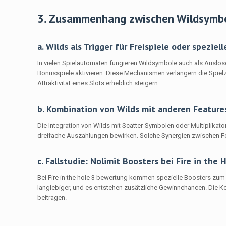
3. Zusammenhang zwischen Wildsymb
a. Wilds als Trigger für Freispiele oder speziel
In vielen Spielautomaten fungieren Wildsymbole auch als Auslöse
Bonusspiele aktivieren. Diese Mechanismen verlängern die Spielz
Attraktivität eines Slots erheblich steigern.
b. Kombination von Wilds mit anderen Features 
Die Integration von Wilds mit Scatter-Symbolen oder Multiplikato
dreifache Auszahlungen bewirken. Solche Synergien zwischen Fe
c. Fallstudie: Nolimit Boosters bei Fire in the
Bei Fire in the hole 3 bewertung kommen spezielle Boosters zum
langlebiger, und es entstehen zusätzliche Gewinnchancen. Die Ko
beitragen.