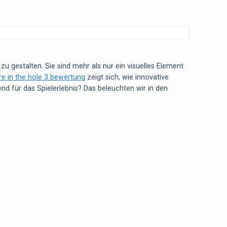
u gestalten. Sie sind mehr als nur ein visuelles Element
ire in the hole 3 bewertung
zeigt sich, wie innovative
 für das Spielerlebnis? Das beleuchten wir in den