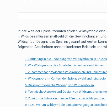
In der Welt der Spielautomaten spielen Wildsymbole eine 
– Wilds beeinflussen maßgeblich die Gewinnchancen und
Wildsymbol-Designs das Spiel insgesamt aufwerten können
folgenden Abschnitten anhand konkreter Beispiele und wi
1. Einführung in die Bedeutung von Wildsymbolen in Spiela
2. Wie Wildsymbole das Spielerlebnis verbessern können
3. Zusammenhang zwischen Wildsymbolen und Bonusfunk
4. Wildsymbole im Kontext der Spielauswahl und -strategie
5. Die psychologische Wirkung von Wildsymbolen
6. Technische Aspekte und Design von Wildsymbolen in m
7. Zukünftige Entwicklungen und Trends bei Wildsymbolen
8. Fazit: Warum Wildsymbole das Spielvergnügen entschei