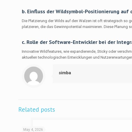
b. Einfluss der Wildsymbol-Positionierung auf
Die Platzierung der Wilds auf den Walzen ist oft strategisch so 
platzieren, die das Gewinnpotential maximieren. Diese Planung sor
c. Rolle der Software-Entwickler bei der Integr
Innovative Wildfeatures, wie expandierende, Sticky oder versc
aktuellen technologischen Entwicklungen und Nutzererwartungen,
simba
Related posts
May 4, 2026