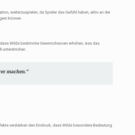
tion, weiterzuspielen, da Spieler das Gefühl haben, aktiv an der
igern können.
nen, dass Wilds bestimmte Gewinnchancen erhöhen, was das
l unterstrichen.
rer machen.”
fekte verstärken den Eindruck, dass Wilds besondere Bedeutung