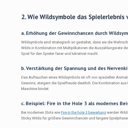
2. Wie Wildsymbole das Spielerlebnis
a. Erhöhung der Gewinnchancen durch Wildsy
Wildsymbole sind strategisch so gestaltet, dass sie die Wahrsch
Wilds in Kombination mit Multiplikatoren die Auszahlungsrate de
Spiel für den Spieler fairer und lukrativer macht.
b. Verstärkung der Spannung und des Nervenki
Das Auftauchen eines Wildsymbols ist oft von speziellen Animat
Gewinns, steigern die Spielfreude deutlich. Die Kombination aus
Maschine bindet.
c. Beispiel: Fire in the Hole 3 als modernes Be
Bei modernen Slots wie
Fire in the hole 3 bewertung
werden Wilds
Sticky Wilds für größere Gewinnchancen und längere Spielphas