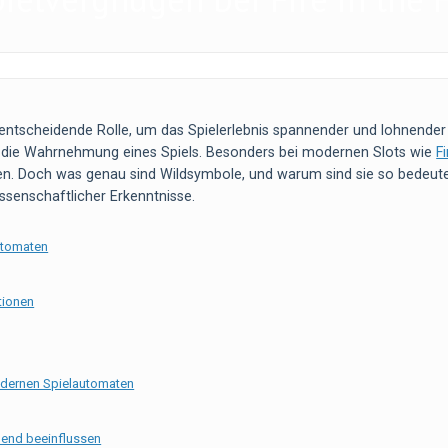
entscheidende Rolle, um das Spielerlebnis spannender und lohnender z
 die Wahrnehmung eines Spiels. Besonders bei modernen Slots wie
F
. Doch was genau sind Wildsymbole, und warum sind sie so bedeutend
ssenschaftlicher Erkenntnisse.
utomaten
tionen
odernen Spielautomaten
dend beeinflussen