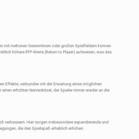
len mit mehreren Gewinnlinien oder großen Spielfeldern können
ittlich höhere RTP-Werte (Return to Player) aufweisen, was das
en Effekte, verbunden mit der Erwartung eines möglichen
 einen erhöhten Nervenkitzel, der Spieler immer wieder an die
lich verbessern. Hier sorgen insbesondere expandierende und
egungen, die den Spielspaß erheblich erhöhen.