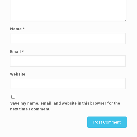
Name
*
Email
*
Website
Save my name, email, and website in this browser for the
next time I comment.