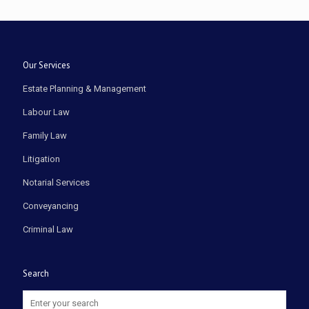
Our Services
Estate Planning & Management
Labour Law
Family Law
Litigation
Notarial Services
Conveyancing
Criminal Law
Search