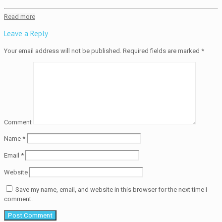
Read more
Leave a Reply
Your email address will not be published.
Required fields are marked
*
Comment
Name
*
Email
*
Website
Save my name, email, and website in this browser for the next time I
comment.