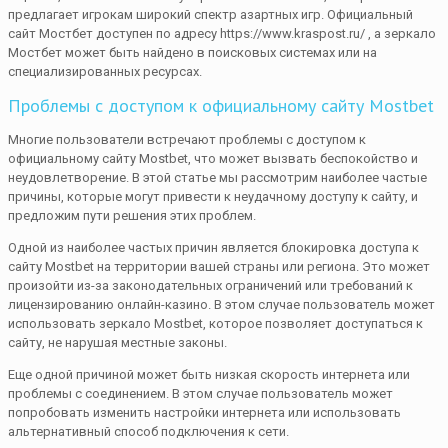
предлагает игрокам широкий спектр азартных игр. Официальный
сайт Мостбет доступен по адресу https://www.kraspost.ru/ , а зеркало
Мостбет может быть найдено в поисковых системах или на
специализированных ресурсах.
Проблемы с доступом к официальному сайту Mostbet
Многие пользователи встречают проблемы с доступом к
официальному сайту Mostbet, что может вызвать беспокойство и
неудовлетворение. В этой статье мы рассмотрим наиболее частые
причины, которые могут привести к неудачному доступу к сайту, и
предложим пути решения этих проблем.
Одной из наиболее частых причин является блокировка доступа к
сайту Mostbet на территории вашей страны или региона. Это может
произойти из-за законодательных ограничений или требований к
лицензированию онлайн-казино. В этом случае пользователь может
использовать зеркало Mostbet, которое позволяет доступаться к
сайту, не нарушая местные законы.
Еще одной причиной может быть низкая скорость интернета или
проблемы с соединением. В этом случае пользователь может
попробовать изменить настройки интернета или использовать
альтернативный способ подключения к сети.