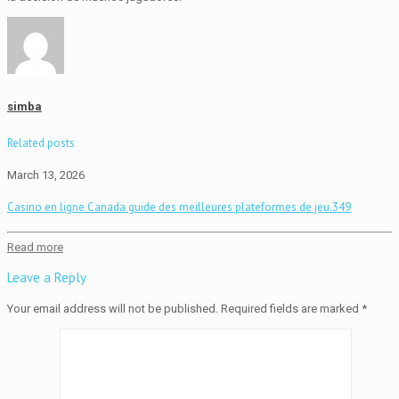
simba
Related posts
March 13, 2026
Casino en ligne Canada guide des meilleures plateformes de jeu.349
Read more
Leave a Reply
Your email address will not be published.
Required fields are marked
*