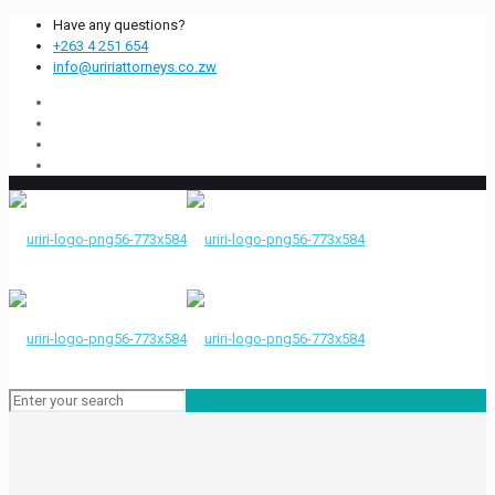
Have any questions?
+263 4 251 654
info@uririattorneys.co.zw