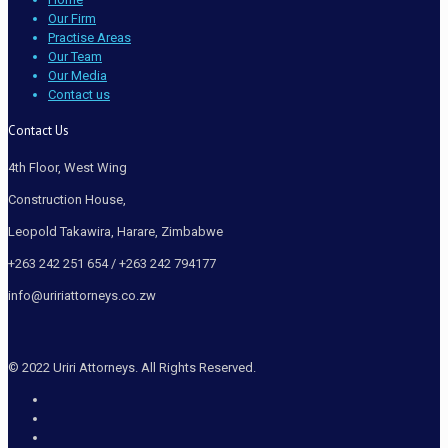
Our Firm
Practise Areas
Our Team
Our Media
Contact us
Contact Us
4th Floor, West Wing
Construction House,
Leopold Takawira, Harare, Zimbabwe
+263 242 251 654 / +263 242 794177
info@uririattorneys.co.zw
© 2022 Uriri Attorneys. All Rights Reserved.