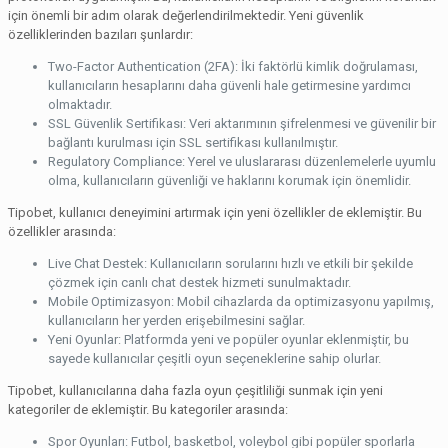
için önemli bir adım olarak değerlendirilmektedir. Yeni güvenlik
özelliklerinden bazıları şunlardır:
Two-Factor Authentication (2FA): İki faktörlü kimlik doğrulaması,
kullanıcıların hesaplarını daha güvenli hale getirmesine yardımcı
olmaktadır.
SSL Güvenlik Sertifikası: Veri aktarımının şifrelenmesi ve güvenilir bir
bağlantı kurulması için SSL sertifikası kullanılmıştır.
Regulatory Compliance: Yerel ve uluslararası düzenlemelerle uyumlu
olma, kullanıcıların güvenliği ve haklarını korumak için önemlidir.
Tipobet, kullanıcı deneyimini artırmak için yeni özellikler de eklemiştir. Bu
özellikler arasında:
Live Chat Destek: Kullanıcıların sorularını hızlı ve etkili bir şekilde
çözmek için canlı chat destek hizmeti sunulmaktadır.
Mobile Optimizasyon: Mobil cihazlarda da optimizasyonu yapılmış,
kullanıcıların her yerden erişebilmesini sağlar.
Yeni Oyunlar: Platformda yeni ve popüler oyunlar eklenmiştir, bu
sayede kullanıcılar çeşitli oyun seçeneklerine sahip olurlar.
Tipobet, kullanıcılarına daha fazla oyun çeşitliliği sunmak için yeni
kategoriler de eklemiştir. Bu kategoriler arasında:
Spor Oyunları: Futbol, basketbol, voleybol gibi popüler sporlarla