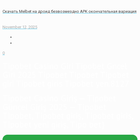
Скачать Melbet на дроид безвозмездно APK окончательная вариация
November 12, 2025
0
Tipobet Casino Giri Tipobet Gncel
Giri 2025 Tipobet Tipobet Tipobet
giri Tipobet giris Tipobet yen.8127
Tipobet Casino Giriş — Tipobet
Güncel Giriş 2025 — Tipobet
Tipobet, Tipobet giriş, Tipobet giris,
Tipobet yeni giriş, Tipo bet}