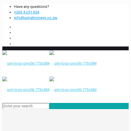
Have any questions?
+263 4 251 654
info@uririattorneys.co.zw