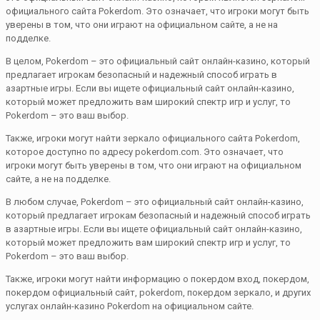
официального сайта Pokerdom. Это означает, что игроки могут быть
уверены в том, что они играют на официальном сайте, а не на
подделке.
В целом, Pokerdom – это официальный сайт онлайн-казино, который
предлагает игрокам безопасный и надежный способ играть в
азартные игры. Если вы ищете официальный сайт онлайн-казино,
который может предложить вам широкий спектр игр и услуг, то
Pokerdom – это ваш выбор.
Также, игроки могут найти зеркало официального сайта Pokerdom,
которое доступно по адресу pokerdom.com. Это означает, что
игроки могут быть уверены в том, что они играют на официальном
сайте, а не на подделке.
В любом случае, Pokerdom – это официальный сайт онлайн-казино,
который предлагает игрокам безопасный и надежный способ играть
в азартные игры. Если вы ищете официальный сайт онлайн-казино,
который может предложить вам широкий спектр игр и услуг, то
Pokerdom – это ваш выбор.
Также, игроки могут найти информацию о покердом вход, покердом,
покердом официальный сайт, pokerdom, покердом зеркало, и других
услугах онлайн-казино Pokerdom на официальном сайте.