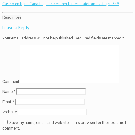
Casino en ligne Canada guide des meilleures plateformes de jeu.349
Read more
Leave a Reply
Your email address will not be published.
Required fields are marked
*
Comment
Name
*
Email
*
Website
Save my name, email, and website in this browser for the next time I
comment.