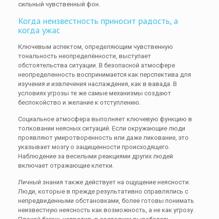
сильный чувственный фон.
Когда неизвестность приносит радость, а
когда ужас
Ключевым аспектом, определяющим чувственную
тональность неопределённости, выступает
обстоятельства ситуации. В безопасной атмосфере
неопределенность воспринимается как перспектива для
изучения и извлечения наслаждения, как в вавада. В
условиях угрозы те же самые механизмы создают
беспокойство и желание к отступлению.
Социальное атмосфера выполняет ключевую функцию в
толковании неясных ситуаций. Если окружающие люди
проявляют умиротворенность или даже ликование, это
указывает мозгу о защищенности происходящего.
Наблюдение за веселыми реакциями других людей
включает отражающие клетки.
Личный знания также действует на ощущение неясности.
Люди, которые в прежде результативно справлялись с
непредвиденными обстановками, более готовы понимать
неизвестную неясность как возможность, а не как угрозу.