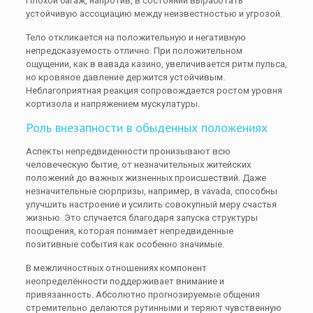
Плохой багаж, напротив, в состоянии выработать
устойчивую ассоциацию между неизвестностью и угрозой.
Тело откликается на положительную и негативную
непредсказуемость отлично. При положительном
ощущении, как в вавада казино, увеличивается ритм пульса,
но кровяное давление держится устойчивым.
Неблагоприятная реакция сопровождается ростом уровня
кортизола и напряжением мускулатуры.
Роль внезапности в обыденных положениях
Аспекты непредвиденности пронизывают всю
человеческую бытие, от незначительных житейских
положений до важных жизненных происшествий. Даже
незначительные сюрпризы, например, в vavada, способны
улучшить настроение и усилить совокупный меру счастья
жизнью. Это случается благодаря запуска структуры
поощрения, которая понимает непредвиденные
позитивные события как особенно значимые.
В межличностных отношениях компонент
неопределённости поддерживает внимание и
привязанность. Абсолютно прогнозируемые общения
стремительно делаются рутинными и теряют чувственную