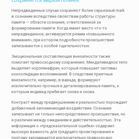
Непредвиденные случаи сохраняют более серьезный mark
в сознании вследствие свойствам работы структуры
памяти — области сознания, ответственной за
формирование памяти. Когда имеет место что-то
непредвиденное, активируется режим «повышенного
внимания», при котором подробности происшествия
записываются с особой тщательностью.
Эмоциональная составляющая внезапности также
помогает превосходному сохранению. Миндалевидное тело
выделяет норэпинефрин, который повышает системы
консолидации воспоминаний. В следствии приятные
внезапности, например, в вавада, формируют
исключительно прочные и детализированные память, к
которым индивид прибегает снова и снова.
Контраст между предвкушением и реальностью порождает
добавочный запоминающий воздействие. Сознание
записывает не только непосредственно происшествие, но
и различие между ожиданием и действительностью. Эта
информация о «предсказательной ошибке» содержит
высокую важность для грядущего проектирования и
поэтому запоминается исключительно превосходно.