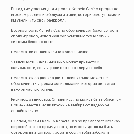
Выгодные условия для игроков. Kometa Casino предлагает
игрокам различные бонусы и акции, которые могут помочь
им увеличить свой банкролл.
Безопасность. Kometa Casino обеспечивает безопасность
своих игроков, используя современные технологии и
системы безопасности.
Недостатки онлайн-казино Kometa Casino:
Зависимость. Онлайн-казино может привести к
зависимости, если игроки не контролируют себя.
Недостаток социализации. Онлайн-казино может не
обеспечивать игрокам социализации, которая является
важной частью жизни.
Риск мошенничества. Онлайн-казино может быть объектом
мошенничества, если игроки не выбирают надежное
онлайн-казино.
В целом, онлайн-казино Kometa Casino предлагает игрокам
широкий спектр преимуществ, но игроки должны быть
осторожны и контролировать себя, чтобы избежать