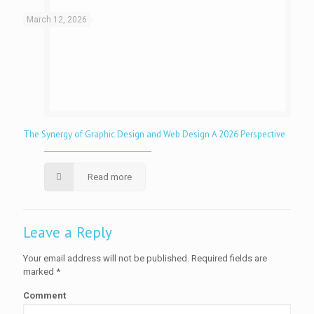
March 12, 2026
The Synergy of Graphic Design and Web Design A 2026 Perspective
Read more
Leave a Reply
Your email address will not be published.
Required fields are
marked
*
Comment