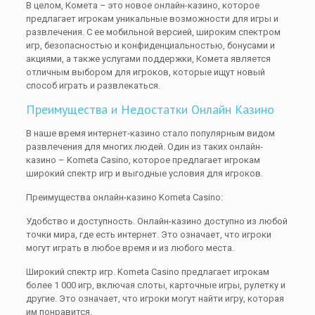
В целом, Комета – это новое онлайн-казино, которое
предлагает игрокам уникальные возможности для игры и
развлечения. С ее мобильной версией, широким спектром
игр, безопасностью и конфиденциальностью, бонусами и
акциями, а также услугами поддержки, Комета является
отличным выбором для игроков, которые ищут новый
способ играть и развлекаться.
Преимущества и Недостатки Онлайн Казино
В наше время интернет-казино стало популярным видом
развлечения для многих людей. Один из таких онлайн-
казино – Kometa Casino, которое предлагает игрокам
широкий спектр игр и выгодные условия для игроков.
Преимущества онлайн-казино Kometa Casino:
Удобство и доступность. Онлайн-казино доступно из любой
точки мира, где есть интернет. Это означает, что игроки
могут играть в любое время и из любого места.
Широкий спектр игр. Kometa Casino предлагает игрокам
более 1 000 игр, включая слоты, карточные игры, рулетку и
другие. Это означает, что игроки могут найти игру, которая
им понравится.