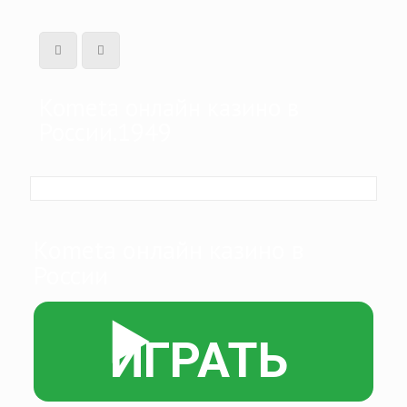
Kometa онлайн казино в
России.1949
Kometa онлайн казино в
России
▶️
ИГРАТЬ