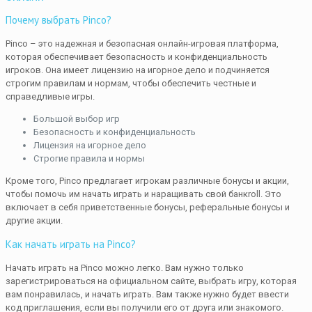
Почему выбрать Pinco?
Pinco – это надежная и безопасная онлайн-игровая платформа,
которая обеспечивает безопасность и конфиденциальность
игроков. Она имеет лицензию на игорное дело и подчиняется
строгим правилам и нормам, чтобы обеспечить честные и
справедливые игры.
Большой выбор игр
Безопасность и конфиденциальность
Лицензия на игорное дело
Строгие правила и нормы
Кроме того, Pinco предлагает игрокам различные бонусы и акции,
чтобы помочь им начать играть и наращивать свой банкroll. Это
включает в себя приветственные бонусы, реферальные бонусы и
другие акции.
Как начать играть на Pinco?
Начать играть на Pinco можно легко. Вам нужно только
зарегистрироваться на официальном сайте, выбрать игру, которая
вам понравилась, и начать играть. Вам также нужно будет ввести
код приглашения, если вы получили его от друга или знакомого.