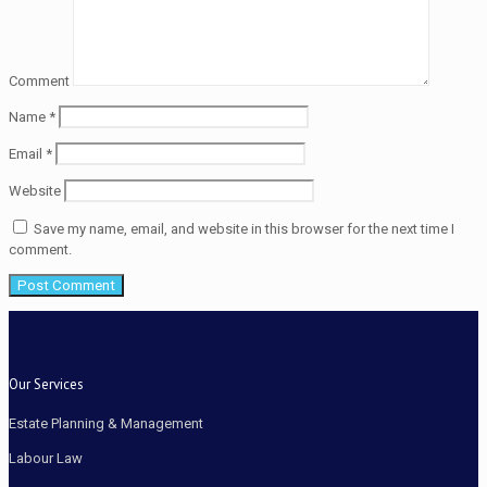
Comment
Name
*
Email
*
Website
Save my name, email, and website in this browser for the next time I
comment.
Our Services
Estate Planning & Management
Labour Law