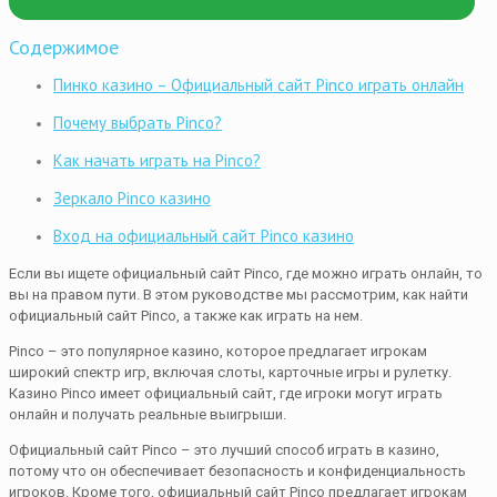
Содержимое
Пинко казино – Официальный сайт Pinco играть онлайн
Почему выбрать Pinco?
Как начать играть на Pinco?
Зеркало Pinco казино
Вход на официальный сайт Pinco казино
Если вы ищете официальный сайт Pinco, где можно играть онлайн, то
вы на правом пути. В этом руководстве мы рассмотрим, как найти
официальный сайт Pinco, а также как играть на нем.
Pinco – это популярное казино, которое предлагает игрокам
широкий спектр игр, включая слоты, карточные игры и рулетку.
Казино Pinco имеет официальный сайт, где игроки могут играть
онлайн и получать реальные выигрыши.
Официальный сайт Pinco – это лучший способ играть в казино,
потому что он обеспечивает безопасность и конфиденциальность
игроков. Кроме того, официальный сайт Pinco предлагает игрокам