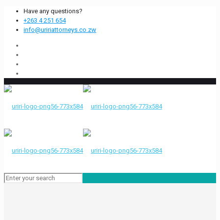
Have any questions?
+263 4 251 654
info@uririattorneys.co.zw