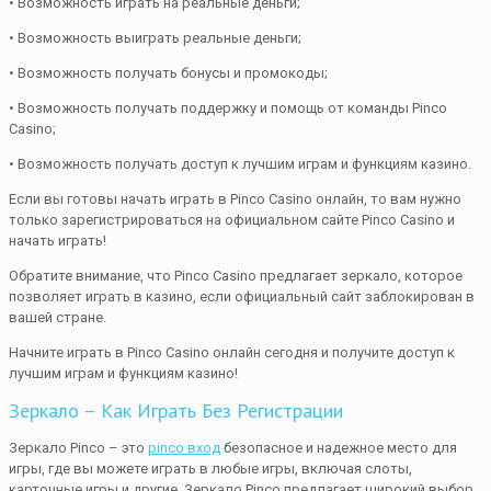
• Возможность играть на реальные деньги;
• Возможность выиграть реальные деньги;
• Возможность получать бонусы и промокоды;
• Возможность получать поддержку и помощь от команды Pinco
Casino;
• Возможность получать доступ к лучшим играм и функциям казино.
Если вы готовы начать играть в Pinco Casino онлайн, то вам нужно
только зарегистрироваться на официальном сайте Pinco Casino и
начать играть!
Обратите внимание, что Pinco Casino предлагает зеркало, которое
позволяет играть в казино, если официальный сайт заблокирован в
вашей стране.
Начните играть в Pinco Casino онлайн сегодня и получите доступ к
лучшим играм и функциям казино!
Зеркало – Как Играть Без Регистрации
Зеркало Pinco – это
pinco вход
безопасное и надежное место для
игры, где вы можете играть в любые игры, включая слоты,
карточные игры и другие. Зеркало Pinco предлагает широкий выбор