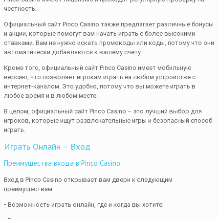
честность.
Официальный сайт Pinco Casino также предлагает различные бонусы
и акции, которые помогут вам начать играть с более высокими
ставками. Вам не нужно искать промокоды или коды, потому что они
автоматически добавляются к вашему счету.
Кроме того, официальный сайт Pinco Casino имеет мобильную
версию, что позволяет игрокам играть на любом устройстве с
интернет-каналом. Это удобно, потому что вы можете играть в
любое время и в любом месте.
В целом, официальный сайт Pinco Casino – это лучший выбор для
игроков, которые ищут развлекательные игры и безопасный способ
играть.
Играть Онлайн – Вход
Преимущества входа в Pinco Casino
Вход в Pinco Casino открывает вам двери к следующим
преимуществам:
• Возможность играть онлайн, где и когда вы хотите;