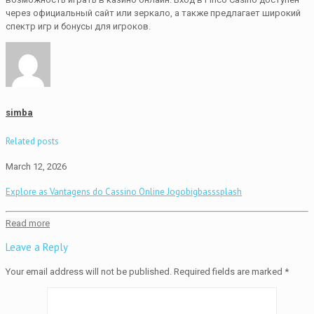
через официальный сайт или зеркало, а также предлагает широкий
спектр игр и бонусы для игроков.
simba
Related posts
March 12, 2026
Explore as Vantagens do Cassino Online Jogobigbasssplash
Read more
Leave a Reply
Your email address will not be published.
Required fields are marked
*