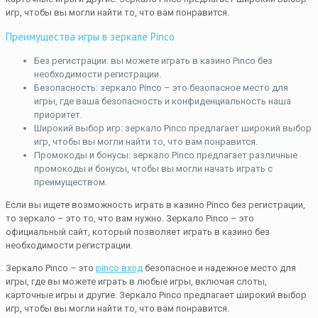
игр, чтобы вы могли найти то, что вам понравится.
Преимущества игры в зеркале Pinco
Без регистрации: вы можете играть в казино Pinco без
необходимости регистрации.
Безопасность: зеркало Pinco – это безопасное место для
игры, где ваша безопасность и конфиденциальность наша
приоритет.
Широкий выбор игр: зеркало Pinco предлагает широкий выбор
игр, чтобы вы могли найти то, что вам понравится.
Промокоды и бонусы: зеркало Pinco предлагает различные
промокоды и бонусы, чтобы вы могли начать играть с
преимуществом.
Если вы ищете возможность играть в казино Pinco без регистрации,
то зеркало – это то, что вам нужно. Зеркало Pinco – это
официальный сайт, который позволяет играть в казино без
необходимости регистрации.
Зеркало Pinco – это
pinco вход
безопасное и надежное место для
игры, где вы можете играть в любые игры, включая слоты,
карточные игры и другие. Зеркало Pinco предлагает широкий выбор
игр, чтобы вы могли найти то, что вам понравится.