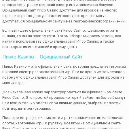
предлагает игрокам широкий спектр игр и различных бонусов.
Официальный сайт Pinco Casino доступен для игроков из многих
стран, и зеркало доступно для игроков, которые не могут
доступаться официальному сайту из-за географических ограничений.
Если вы ищете официальный сайт Pinco Casino, где можно играть
онлайн, то вы на правом пути. В этом обзоре мы рассмотрели, как
найти и использовать официальный сайт Pinco Casino, а также
некоторые из его функций и преимуществ.
Пинко Казино – Официальный Сайт
Пинко Казино – это официальный сайт, который предлагает игрокам
широкий спектр развлекательных игр. Вам не нужно искать зеркало,
потому что официальный сайт Pinco Casino доступен для игроков из
многих стран.
Для начала, вам нужно зарегистрироваться на официальном сайте
Pinco Casino. Это простой процесс, который займет не более 5 минут.
Вам нужно только ввести свои личные данные, выбрать валюту и
подтвердить регистрацию.
После регистрации, вы сможете играть в различные игры, включая
слоты, карточные игры и рулетку. Все игры на официальном сайте
Pinco Casino имеют лицензию и проходят регулярную проверку на