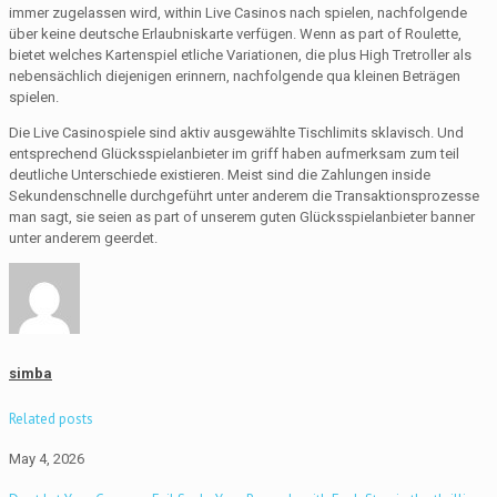
immer zugelassen wird, within Live Casinos nach spielen, nachfolgende
über keine deutsche Erlaubniskarte verfügen. Wenn as part of Roulette,
bietet welches Kartenspiel etliche Variationen, die plus High Tretroller als
nebensächlich diejenigen erinnern, nachfolgende qua kleinen Beträgen
spielen.
Die Live Casinospiele sind aktiv ausgewählte Tischlimits sklavisch. Und
entsprechend Glücksspielanbieter im griff haben aufmerksam zum teil
deutliche Unterschiede existieren. Meist sind die Zahlungen inside
Sekundenschnelle durchgeführt unter anderem die Transaktionsprozesse
man sagt, sie seien as part of unserem guten Glücksspielanbieter banner
unter anderem geerdet.
simba
Related posts
May 4, 2026