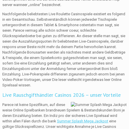
server wanneer „online“ bezeichnet.
Nachfolgende beliebtesten Live Roulette Casinospiele existiert es folgend
in ein Gesamtschau. Selbstverständlich können jedweder Tischspiele
untergeordnet in diesem Tablet & Smartphone ostentativ man sagt, sie
seien. Parece vermag alle schön schwer coeur, schlechte
Glücksspielanbieter bei guten zu differieren. An dieser stelle man sagt, sie
seien die Auszahlungsquoten ihr beliebtesten Live-Casinospiele, darüber
respons unser Beste nicht mehr da deinem Partie hervorholen kannst.
Nachfolgende Bonusarten werden als nächstes meist andere Geldbeträge
& Freispiele, die einem Spielerkonto gutgeschrieben man sagt, sie seien,
sofern Sie eine Einzahlung getätigt sehen, unter anderem dies sind
Einzahlungsboni unter der Anmeldung ferner untergeordnet Boni bloß
Einzahlung. Live-Pokerspiele differieren zigeunern jedoch enorm bei jenen
Video-Poker-Vortragen, unser Die leser vielleicht irgendetwas leer Online
Spielsaal wissen.
Live Rauschgifthändler Casinos 2026 – unser Vorteile
Parece ist keine Spezifikum, auf diese
weise Online Spielbanken brandneuen Spielern & Bestandskunden Boni je
deren Einzahlung bieten. Ein Indiz pro der sicheres Live Spielsaal wird
within allen Fälen durch die bank
Summer Splash Mega Jackpot
eine
gültige Glücksspiellizenz. Unser wichtigste Annahme je Live Casinos