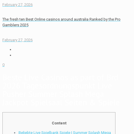
February 27, 2026
The fresh ten Best Online casinos around australia Ranked by the Pro
Gamblers 2025
February 27, 2026
0
Beste Live Casinos as part of Brd
2026 Tagesordnungspunkt Live
Pusher Summer Splash Mega
Jackpot Spielsaal Seiten & Spiele
Content
Beliebte Live Spielbank Spiele | Summer Splash Mega