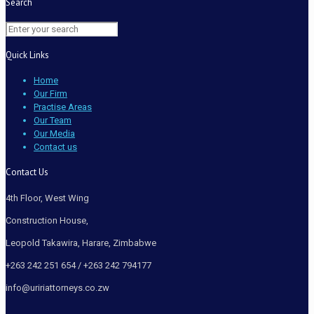
Search
Quick Links
Home
Our Firm
Practise Areas
Our Team
Our Media
Contact us
Contact Us
4th Floor, West Wing
Construction House,
Leopold Takawira, Harare, Zimbabwe
+263 242 251 654 / +263 242 794177
info@uririattorneys.co.zw