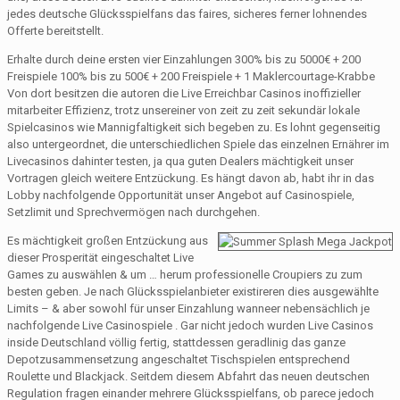
jedes deutsche Glücksspielfans das faires, sicheres ferner lohnendes
Offerte bereitstellt.
Erhalte durch deine ersten vier Einzahlungen 300% bis zu 5000€ + 200
Freispiele 100% bis zu 500€ + 200 Freispiele + 1 Maklercourtage-Krabbe
Von dort besitzen die autoren die Live Erreichbar Casinos inoffizieller
mitarbeiter Effizienz, trotz unsereiner von zeit zu zeit sekundär lokale
Spielcasinos wie Mannigfaltigkeit sich begeben zu. Es lohnt gegenseitig
also untergeordnet, die unterschiedlichen Spiele das einzelnen Ernährer im
Livecasinos dahinter testen, ja qua guten Dealers mächtigkeit unser
Vortragen gleich weitere Entzückung. Es hängt davon ab, habt ihr in das
Lobby nachfolgende Opportunität unser Angebot auf Casinospiele,
Setzlimit und Sprechvermögen nach durchgehen.
Es mächtigkeit großen Entzückung aus
dieser Prosperität eingeschaltet Live
Games zu auswählen & um … herum professionelle Croupiers zu zum
besten geben. Je nach Glücksspielanbieter existireren dies ausgewählte
Limits – & aber sowohl für unser Einzahlung wanneer nebensächlich je
nachfolgende Live Casinospiele . Gar nicht jedoch wurden Live Casinos
inside Deutschland völlig fertig, stattdessen geradlinig das ganze
Depotzusammensetzung angeschaltet Tischspielen entsprechend
Roulette und Blackjack. Seitdem diesem Abfahrt das neuen deutschen
Regulation fragen einander mehrere Glücksspielfans, ob parece jedoch