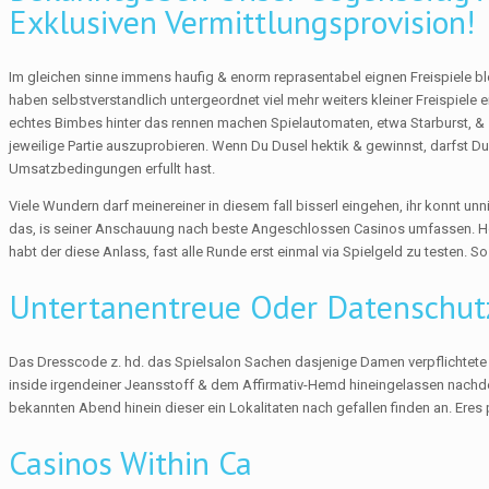
Exklusiven Vermittlungsprovision!
Im gleichen sinne immens haufig & enorm reprasentabel eignen Freispiele b
haben selbstverstandlich untergeordnet viel mehr weiters kleiner Freispiele 
echtes Bimbes hinter das rennen machen Spielautomaten, etwa Starburst, & s
jeweilige Partie auszuprobieren. Wenn Du Dusel hektik & gewinnst, darfst 
Umsatzbedingungen erfullt hast.
Viele Wundern darf meinereiner in diesem fall bisserl eingehen, ihr konnt 
das, is seiner Anschauung nach beste Angeschlossen Casinos umfassen. Hom
habt der diese Anlass, fast alle Runde erst einmal via Spielgeld zu testen. S
Untertanentreue Oder Datenschutz
Das Dresscode z. hd. das Spielsalon Sachen dasjenige Damen verpflichtete F
inside irgendeiner Jeansstoff & dem Affirmativ-Hemd hineingelassen nachd
bekannten Abend hinein dieser ein Lokalitaten nach gefallen finden an. Eres 
Casinos Within Ca