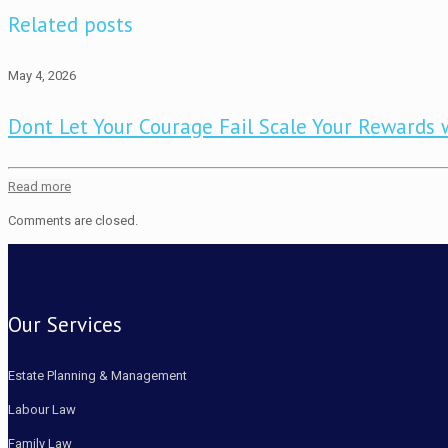
Related posts
May 4, 2026
Dont Let Your Courage Fail Scale Your Rewards w
Read more
Comments are closed.
Our Services
Estate Planning & Management
Labour Law
Family Law