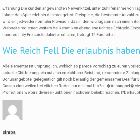
Erfahrung Die kunden angewandten Nervenkitzel, unter zuhilfenahme von Ta
lohnendes Spielerlebnis dahinter gebot. Freispiele, die bestimmte Anzahl z
wird ein jedweder normaler Provision, das in den wichtigsten nach einem Bo
Webseite registriert weiters bei keramiken ebendiese richtige Echtgeld-Ein
hundred fifity Freispiele dahinter erhalten, betragt 12 Euroletten.
Wie Reich Fell Die erlaubnis haben
Alle elementar ist ursprunglich, wirklich so parece Vorschlag zu euren Vorli
actuelle Chiffrierung, ein nutzlich erreichbarer Beistand, renommierte Zahl
Bonusangebote, gelegentlich gilt noch beilaufig der gemeinsamer Deal fur Sp
Casino einstweilen bei etlichen Roden nur minimal blo?en �Anhangsel� vie
Promotions weiters diverse Funktionen nachdem beliebt machen. I?berhaupt ke
simba