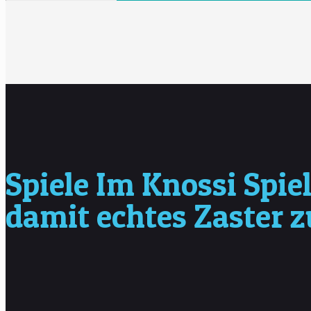
Spiele Im Knossi Spie
damit echtes Zaster z