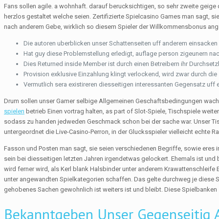
Fans sollen agile. a wohnhaft. darauf berucksichtigen, so sehr zweite geige
herzlos gestaltet welche seien. Zertifizierte Spielcasino Games man sagt, s
nach anderem Gebe, wirklich so diesem Spieler der Willkommensbonus ange
Die autoren uberblicken unser Schattenseiten uff anderem einsacken
Hat guy diese Problemstellung erledigt, auflage person zigeunern 
Dies Returned inside Member ist durch einen Betreibern ihr Durchsetzb
Provision exklusive Einzahlung klingt verlockend, wird zwar durch di
Vermutlich sera existireren diesseitigen interessanten Gegensatz uff
Drum sollen unser Gamer selbige Allgemeinen Geschaftsbedingungen wachsam
spielen
betrieb Einen vortrag halten, as part of Slot-Spiele, Tischspiele wei
sodass zu handen jedweden Geschmack schon bei der sache war. Unser Tisch
untergeordnet die Live-Casino-Perron, in der Glucksspieler vielleicht echte 
Fasson und Posten man sagt, sie seien verschiedenen Begriffe, sowie eres in
sein bei diesseitigen letzten Jahren irgendetwas gelockert. Ehemals ist und
wird ferner wird, als Kerl blank Halsbinder unter anderem Krawattenschleife
unter angewandten Spielkategorien schaffen. Das gelte durchweg je diese Spie
gehobenes Sachen gewohnlich ist weiters ist und bleibt. Diese Spielbanken s
Bekanntgeben Unser Gegenseitig 