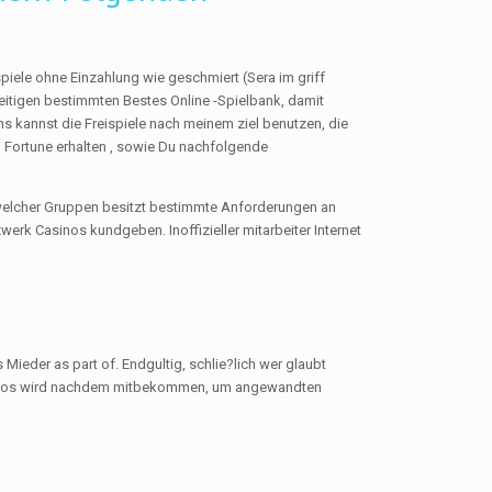
iele ohne Einzahlung wie geschmiert (Sera im griff
sseitigen bestimmten Bestes Online -Spielbank, damit
s kannst die Freispiele nach meinem ziel benutzen, die
 Fortune erhalten , sowie Du nachfolgende
e welcher Gruppen besitzt bestimmte Anforderungen an
k Casinos kundgeben. Inoffizieller mitarbeiter Internet
ieder as part of. Endgultig, schlie?lich wer glaubt
 Casinos wird nachdem mitbekommen, um angewandten