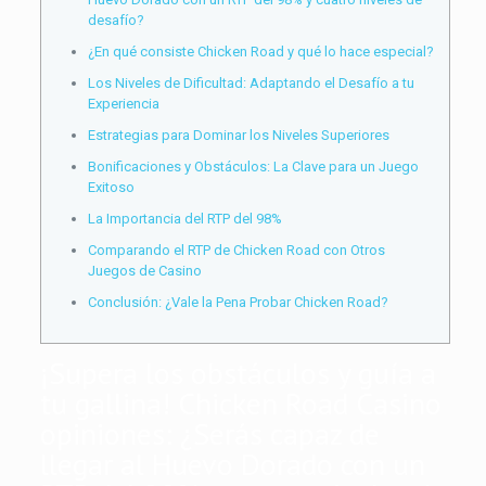
desafío?
¿En qué consiste Chicken Road y qué lo hace especial?
Los Niveles de Dificultad: Adaptando el Desafío a tu
Experiencia
Estrategias para Dominar los Niveles Superiores
Bonificaciones y Obstáculos: La Clave para un Juego
Exitoso
La Importancia del RTP del 98%
Comparando el RTP de Chicken Road con Otros
Juegos de Casino
Conclusión: ¿Vale la Pena Probar Chicken Road?
¡Supera los obstáculos y guía a
tu gallina! Chicken Road Casino
opiniones: ¿Serás capaz de
llegar al Huevo Dorado con un