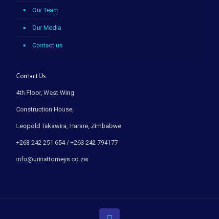
Our Team
Our Media
Contact us
Contact Us
4th Floor, West Wing
Construction House,
Leopold Takawira, Harare, Zimbabwe
+263 242 251 654 / +263 242 794177
info@uririattorneys.co.zw