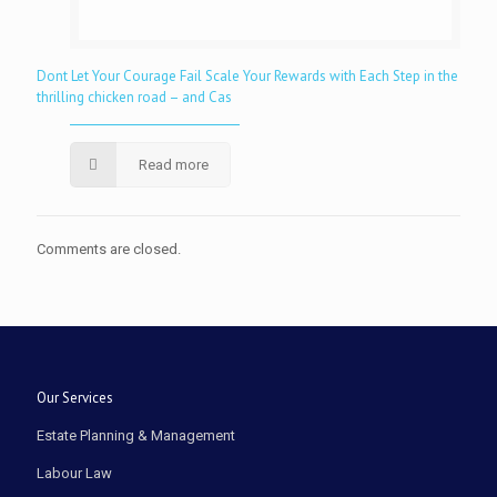
Dont Let Your Courage Fail Scale Your Rewards with Each Step in the
thrilling chicken road – and Cas
Read more
Comments are closed.
Our Services
Estate Planning & Management
Labour Law