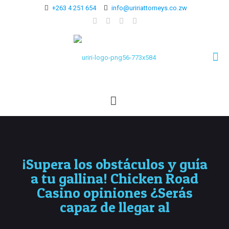
+263 4 251 654
info@uririattorneys.co.zw
¡Supera los obstáculos y guía
a tu gallina! Chicken Road
Casino opiniones ¿Serás
capaz de llegar al