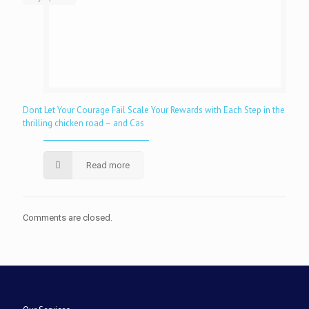
Dont Let Your Courage Fail Scale Your Rewards with Each Step in the
thrilling chicken road – and Cas
Read more
Comments are closed.