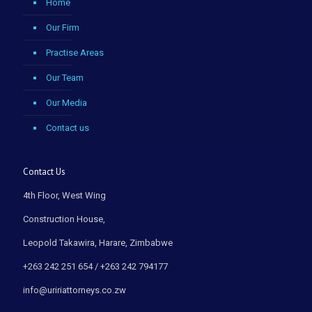
Home
Our Firm
Practise Areas
Our Team
Our Media
Contact us
Contact Us
4th Floor, West Wing
Construction House,
Leopold Takawira, Harare, Zimbabwe
+263 242 251 654 / +263 242 794177
info@uririattorneys.co.zw