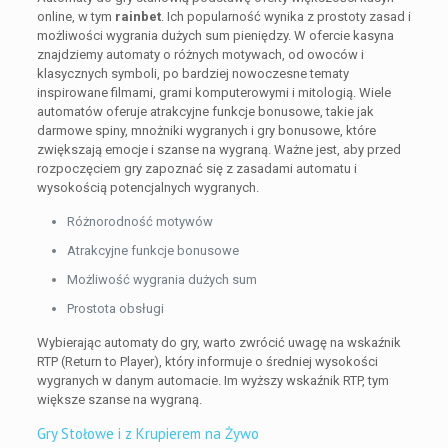
online, w tym
rainbet
. Ich popularność wynika z prostoty zasad i
możliwości wygrania dużych sum pieniędzy. W ofercie kasyna
znajdziemy automaty o różnych motywach, od owoców i
klasycznych symboli, po bardziej nowoczesne tematy
inspirowane filmami, grami komputerowymi i mitologią. Wiele
automatów oferuje atrakcyjne funkcje bonusowe, takie jak
darmowe spiny, mnożniki wygranych i gry bonusowe, które
zwiększają emocje i szanse na wygraną. Ważne jest, aby przed
rozpoczęciem gry zapoznać się z zasadami automatu i
wysokością potencjalnych wygranych.
Różnorodność motywów
Atrakcyjne funkcje bonusowe
Możliwość wygrania dużych sum
Prostota obsługi
Wybierając automaty do gry, warto zwrócić uwagę na wskaźnik
RTP (Return to Player), który informuje o średniej wysokości
wygranych w danym automacie. Im wyższy wskaźnik RTP, tym
większe szanse na wygraną.
Gry Stołowe i z Krupierem na Żywo