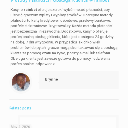
Kasyno
rainbet
oferuje szeroki wybór metod płatności, aby
ułatwić graczom wpłaty i wypłaty środków. Dostępne metody
płatności to karty kredytowe i debetowe, przelewy bankowe,
portfele elektroniczne i kryptowaluty. Każda metoda płatności
jest bezpieczna i niezawodna. Dodatkowo, kasyno oferuje
profesjonalną obsługę klienta, która jest dostępna 24 godziny
na dobę, 7 dni w tygodniu. W przypadku jakichkolwiek
problemów lub pytań, gracze mogą skontaktować się z obsługą
klienta za pomocą czatu na żywo, poczty e-mail lub telefonu.
Obsługa klienta jest zawsze gotowa do pomocy i udzielenia
profesjonalnej odpowiedzi.
brynne
Related posts
May 4, 2026