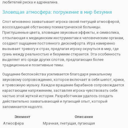
любителей риска и адреналина.
Зловещая атмосфера: погружение в мир безумия
Слот мгновенно захватывает игрока своей гнетущей атмосферой,
воссоздающей обстановку психиатрической больницы.
Приглушенные цвета, зловещие звуковые эффекты, и символика,
отсылающая к медицинским инструментам и человеческим органам,
создают ощущение постоянного дискомфорта. Игра намеренно
вызывает тревогу и страх, предлагая игроку окунуться в мир, где
грань между реальностью и безумием стирается. Эта особенность
выделяет его среди других слотов, предлагающих более
традиционные и позитивные темы.
Ощущение беспокойства усиливается благодаря уникальному
звуковому сопровождению, которое включает в себя шепот, крики,
и тревожную музыку. Каждое вращение барабанов сопровождается
нарастающим напряжением, заставляя игрока чувствовать себя
частью этой жуткой истории. Разработчикам удалось создать
действительно захватывающий и пугающий опыт, который
запоминается надолго.
Элемент
Описание
Атмосфера
Мрачная, гнетущая, пугающая