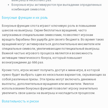
выигрыш в несколько раз.
Бонусные игры активируются при выпадении определенных
комбинаций символов.
Бонусные функции и их роль
Бонусные функции слота играют ключевую роль в повышении
шансов на выигрыш. Серии бесплатных вращений, часто
запускаемые специальными символами, позволяют игрокам
вращать барабаны без ущерба для своего бюджета. Во время таких
вращений могут активироваться дополнительные множители или
специальные символи, увеличивающие потенциальный выигрыш.
Важной частью игрового процесса является и возможность
активации тематического бонуса, который повышает
вознаграждение до 666 раз.
Кроме того, игрок может получить доступ к мини-игре, в которой
нужно будет выбрать один из нескольких вариантов, скрывающих за
собой различные призы. Эти призы могут включать денежные
выплаты, дополнительные вращения или множители. Умелое
использование бонусных функций позволит игроку значительно
увеличить свои шансы на выигрыш и насладиться процессом.
Волатильность и риски