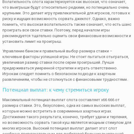
Волатильность слота характеризуется как высокая, что означает,
что выигрыши будут относительно редкими, но потенциально очень
крупными. Это делает игру привлекательной для игроков, готовых к
риску и ищущих возможность сорвать джекпот. Однако, важно
помнить, что высокая волатильность также означает, что есть шанс
проиграть все свои ставки. Поэтому, перед началом игры
рекомендуется тщательно оценить свои финансовые возможности и
установить лимит на проигрыш.
Управление банком и правильный выбор размера ставки –
ключевые факторы успешной игры. Не стоит пытаться отыграться,
увеличивая размер ставки после серии проигрышей. Лучше
придерживаться умеренной стратегии и играть ответственно.
Игрокам следует помнить о безопасном подходе к азартным
развлечениям, чтобы не столкнуться с финансовыми трудностями.
Потенциал выплат: к чему стремиться игроку
Максимальный потенциал выплат слота составляет x66 666 от
размера ставки. Это, безусловно, одна из самых высоких выплат,
которые можно встретить в современных азартных играх.
Достижение такого результата, конечно, требует удачи и терпения,
но возможность сорвать такой куш является мощным стимулом для
многих игроков. Высокий потенциал выплат делает этот слот
особенно привлекательным для любителей больших выигрышей.