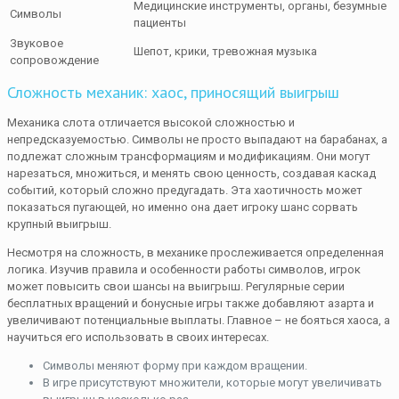
Медицинские инструменты, органы, безумные
Символы
пациенты
Звуковое
Шепот, крики, тревожная музыка
сопровождение
Сложность механик: хаос, приносящий выигрыш
Механика слота отличается высокой сложностью и
непредсказуемостью. Символы не просто выпадают на барабанах, а
подлежат сложным трансформациям и модификациям. Они могут
нарезаться, множиться, и менять свою ценность, создавая каскад
событий, который сложно предугадать. Эта хаотичность может
показаться пугающей, но именно она дает игроку шанс сорвать
крупный выигрыш.
Несмотря на сложность, в механике прослеживается определенная
логика. Изучив правила и особенности работы символов, игрок
может повысить свои шансы на выигрыш. Регулярные серии
бесплатных вращений и бонусные игры также добавляют азарта и
увеличивают потенциальные выплаты. Главное – не бояться хаоса, а
научиться его использовать в своих интересах.
Символы меняют форму при каждом вращении.
В игре присутствуют множители, которые могут увеличивать