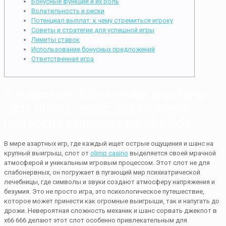
Бонусные функции и их роль
Волатильность и риски
Потенциал выплат: к чему стремиться игроку
Советы и стратегии для успешной игры
Лимиты ставок
Использование бонусных предложений
Ответственная игра
В кошмарной больнице фортуны:
слот olimp casino, где безумие
приносит выигрыш до x66 666.
В мире азартных игр, где каждый ищет острые ощущения и шанс на
крупный выигрыш, слот от
olimp casino
выделяется своей мрачной
атмосферой и уникальным игровым процессом. Этот слот не для
слабонервных, он погружает в пугающий мир психиатрической
лечебницы, где символы и звуки создают атмосферу напряжения и
безумия. Это не просто игра, это психологическое путешествие,
которое может принести как огромные выигрыши, так и напугать до
дрожи. Невероятная сложность механик и шанс сорвать джекпот в
x66 666 делают этот слот особенно привлекательным для