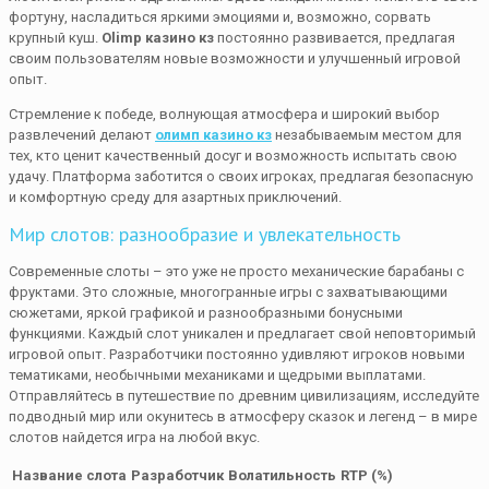
фортуну, насладиться яркими эмоциями и, возможно, сорвать
крупный куш.
Olimp казино кз
постоянно развивается, предлагая
своим пользователям новые возможности и улучшенный игровой
опыт.
Стремление к победе, волнующая атмосфера и широкий выбор
развлечений делают
олимп казино кз
незабываемым местом для
тех, кто ценит качественный досуг и возможность испытать свою
удачу. Платформа заботится о своих игроках, предлагая безопасную
и комфортную среду для азартных приключений.
Мир слотов: разнообразие и увлекательность
Современные слоты – это уже не просто механические барабаны с
фруктами. Это сложные, многогранные игры с захватывающими
сюжетами, яркой графикой и разнообразными бонусными
функциями. Каждый слот уникален и предлагает свой неповторимый
игровой опыт. Разработчики постоянно удивляют игроков новыми
тематиками, необычными механиками и щедрыми выплатами.
Отправляйтесь в путешествие по древним цивилизациям, исследуйте
подводный мир или окунитесь в атмосферу сказок и легенд – в мире
слотов найдется игра на любой вкус.
Название слота
Разработчик
Волатильность
RTP (%)