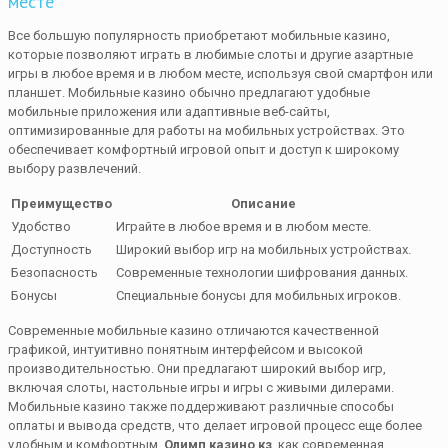
месте
Все большую популярность приобретают мобильные казино,
которые позволяют играть в любимые слоты и другие азартные
игры в любое время и в любом месте, используя свой смартфон или
планшет. Мобильные казино обычно предлагают удобные
мобильные приложения или адаптивные веб-сайты,
оптимизированные для работы на мобильных устройствах. Это
обеспечивает комфортный игровой опыт и доступ к широкому
выбору развлечений.
Преимущество
Описание
Удобство
Играйте в любое время и в любом месте.
Доступность
Широкий выбор игр на мобильных устройствах.
Безопасность
Современные технологии шифрования данных.
Бонусы
Специальные бонусы для мобильных игроков.
Современные мобильные казино отличаются качественной
графикой, интуитивно понятным интерфейсом и высокой
производительностью. Они предлагают широкий выбор игр,
включая слоты, настольные игры и игры с живыми дилерами.
Мобильные казино также поддерживают различные способы
оплаты и вывода средств, что делает игровой процесс еще более
удобным и комфортным.
Oлимп казино кз
, как современная