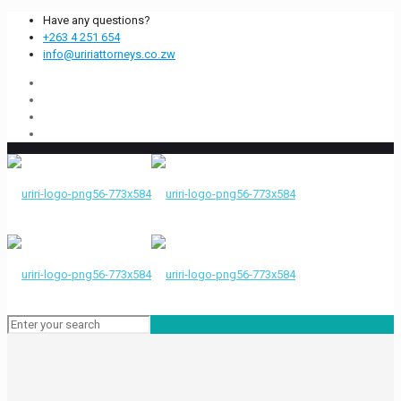
Have any questions?
+263 4 251 654
info@uririattorneys.co.zw