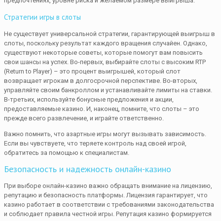
предпочтениях, уровне риска и желаемом размере выигрыша.
Стратегии игры в слоты
Не существует универсальной стратегии, гарантирующей выигрыш в
слоты, поскольку результат каждого вращения случайен. Однако,
существуют некоторые советы, которые помогут вам повысить
свои шансы на успех. Во-первых, выбирайте слоты с высоким RTP
(Return to Player) – это процент выигрышей, который слот
возвращает игрокам в долгосрочной перспективе. Во-вторых,
управляйте своим банкроллом и устанавливайте лимиты на ставки.
В-третьих, используйте бонусные предложения и акции,
предоставляемые казино. И, наконец, помните, что слоты – это
прежде всего развлечение, и играйте ответственно.
Важно помнить, что азартные игры могут вызывать зависимость.
Если вы чувствуете, что теряете контроль над своей игрой,
обратитесь за помощью к специалистам.
Безопасность и надежность онлайн-казино
При выборе онлайн-казино важно обращать внимание на лицензию,
репутацию и безопасность платформы. Лицензия гарантирует, что
казино работает в соответствии с требованиями законодательства
и соблюдает правила честной игры. Репутация казино формируется