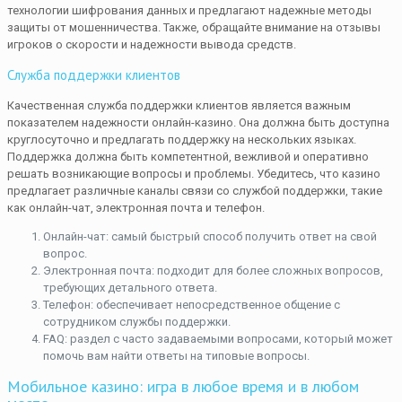
технологии шифрования данных и предлагают надежные методы
защиты от мошенничества. Также, обращайте внимание на отзывы
игроков о скорости и надежности вывода средств.
Служба поддержки клиентов
Качественная служба поддержки клиентов является важным
показателем надежности онлайн-казино. Она должна быть доступна
круглосуточно и предлагать поддержку на нескольких языках.
Поддержка должна быть компетентной, вежливой и оперативно
решать возникающие вопросы и проблемы. Убедитесь, что казино
предлагает различные каналы связи со службой поддержки, такие
как онлайн-чат, электронная почта и телефон.
Онлайн-чат: самый быстрый способ получить ответ на свой
вопрос.
Электронная почта: подходит для более сложных вопросов,
требующих детального ответа.
Телефон: обеспечивает непосредственное общение с
сотрудником службы поддержки.
FAQ: раздел с часто задаваемыми вопросами, который может
помочь вам найти ответы на типовые вопросы.
Мобильное казино: игра в любое время и в любом