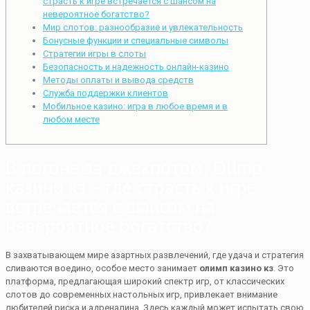
страсть к игре встречается с шансом на
невероятное богатство?
Мир слотов: разнообразие и увлекательность
Бонусные функции и специальные символы
Стратегии игры в слоты
Безопасность и надежность онлайн-казино
Методы оплаты и вывода средств
Служба поддержки клиентов
Мобильное казино: игра в любое время и в
любом месте
В погоне за джекпотом: Olimp
казино кз – где страсть к игре
встречается с шансом на
невероятное богатство?
В захватывающем мире азартных развлечений, где удача и стратегия
сливаются воедино, особое место занимает
олимп казино кз
. Это
платформа, предлагающая широкий спектр игр, от классических
слотов до современных настольных игр, привлекает внимание
любителей риска и адреналина. Здесь каждый может испытать свою