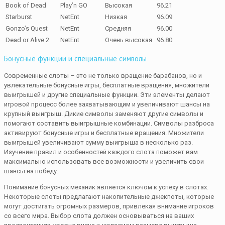
Book of Dead
Play’n GO
Высокая
96.21
Starburst
NetEnt
Низкая
96.09
Gonzo’s Quest
NetEnt
Средняя
96.00
Dead or Alive 2
NetEnt
Очень высокая
96.80
Бонусные функции и специальные символы
Современные слоты – это не только вращение барабанов, но и
увлекательные бонусные игры, бесплатные вращения, множители
выигрышей и другие специальные функции. Эти элементы делают
игровой процесс более захватывающим и увеличивают шансы на
крупный выигрыш. Дикие символы заменяют другие символы и
помогают составить выигрышные комбинации. Символы разброса
активируют бонусные игры и бесплатные вращения. Множители
выигрышей увеличивают сумму выигрыша в несколько раз.
Изучение правил и особенностей каждого слота поможет вам
максимально использовать все возможности и увеличить свои
шансы на победу.
Понимание бонусных механик является ключом к успеху в слотах.
Некоторые слоты предлагают накопительные джекпоты, которые
могут достигать огромных размеров, привлекая внимание игроков
со всего мира. Выбор слота должен основываться на ваших