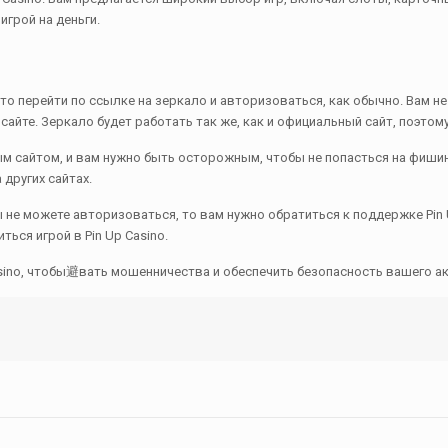
игрой на деньги.
то перейти по ссылке на зеркало и авторизоваться, как обычно. Вам н
айте. Зеркало будет работать так же, как и официальный сайт, поэтом
м сайтом, и вам нужно быть осторожным, чтобы не попасться на фишин
 других сайтах.
ы не можете авторизоваться, то вам нужно обратиться к поддержке Pin
ься игрой в Pin Up Casino.
sino, чтобы避вать мошенничества и обеспечить безопасность вашего ак