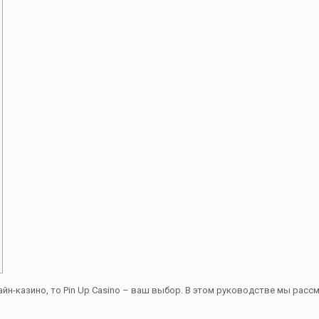
йн-казино, то Pin Up Casino – ваш выбор. В этом руководстве мы расс