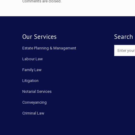
Comments are closed.
Our Services
Search
Estate Planning & Management
Labour Law
Family Law
Litigation
Notarial Services
Conveyancing
Criminal Law