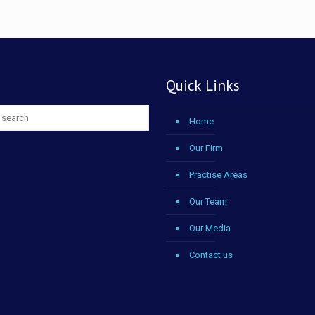
Quick Links
Home
Our Firm
Practise Areas
Our Team
Our Media
Contact us