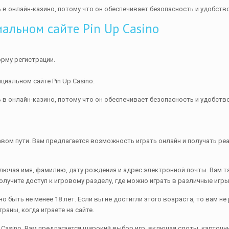
ь в онлайн-казино, потому что он обеспечивает безопасность и удобство
альном сайте Pin Up Casino
орму регистрации.
иальном сайте Pin Up Casino.
ь в онлайн-казино, потому что он обеспечивает безопасность и удобство
правом пути. Вам предлагается возможность играть онлайн и получать 
лючая имя, фамилию, дату рождения и адрес электронной почты. Вам 
олучите доступ к игровому разделу, где можно играть в различные игры
но быть не менее 18 лет. Если вы не достигли этого возраста, то вам не
раны, когда играете на сайте.
 Casino. Вам предлагается широкий выбор игр, включая слоты, карточны