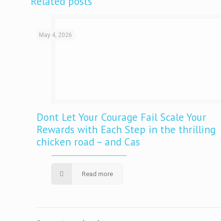
Related posts
May 4, 2026
Dont Let Your Courage Fail Scale Your
Rewards with Each Step in the thrilling
chicken road – and Cas
Read more