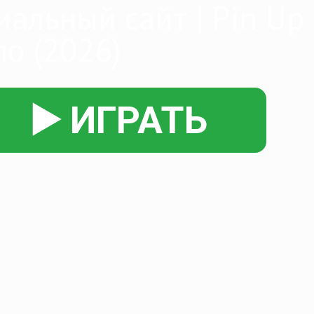
льный сайт | Pin Up 
ло (2026)
▶️ ИГРАТЬ