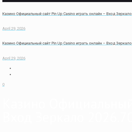
Казино Официальный сайт Pin Up Casino играть онлайн – Вход Зеркало 
April 29, 2026
Казино Официальный сайт Pin Up Casino играть онлайн – Вход Зеркало
April 29, 2026
0
Казино Официальный 
Вход Зеркало 2026.7