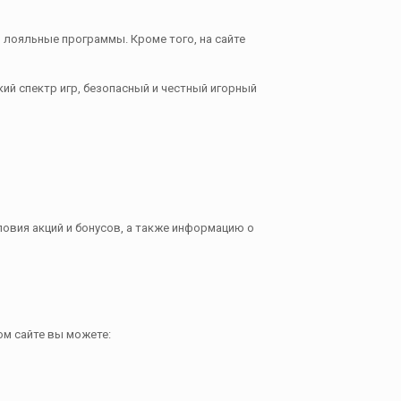
 лояльные программы. Кроме того, на сайте
кий спектр игр, безопасный и честный игорный
ловия акций и бонусов, а также информацию о
ом сайте вы можете: