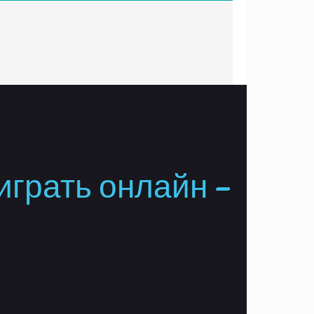
играть онлайн –