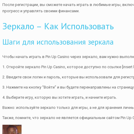
После регистрации, вы сможете начать играть в любимые игры, включ
прогресс и управлять своими финансами.
Зеркало – Как Использовать
Шаги для использования зеркала
Чтобы начать играть в Pin Up Casino через зеркало, вам нужно выпол
1. Откройте зеркало Pin Up Casino, которое доступно по ссылке [insert li
2. Введите свои логин и пароль, которые вы использовали для регистр
3. Нажмите на кнопку “Войти” и вы будете перенаправлены на страницу
4. Выберите игру, которую вы хотите играть, и начните играть.
Важно: используйте зеркало только для игры, а не для хранения личн
Также, помните, что зеркало не является официальным сайтом Pin Up 