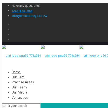
Have any questions?
+263 4 251 654
info@uririattorneys.co.zw
Home
Our Firm
Practise Areas
Our Team
Our Media
Contact us