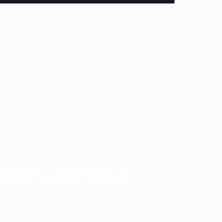
рать онлайн –