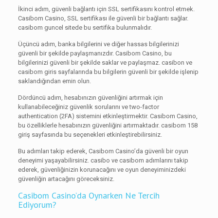
İkinci adım, güvenli bağlantı için SSL sertifikasını kontrol etmek.
Casibom Casino, SSL sertifikası ile güvenli bir bağlantı sağlar.
casibom guncel sitede bu sertifika bulunmalıdır.
Üçüncü adım, banka bilgilerini ve diğer hassas bilgilerinizi
güvenli bir şekilde paylaşmanızdır. Casibom Casino, bu
bilgilerinizi güvenli bir şekilde saklar ve paylaşmaz. casibon ve
casibom giris sayfalarında bu bilgilerin güvenli bir şekilde işlenip
saklandığından emin olun.
Dördüncü adım, hesabınızın güvenliğini artırmak için
kullanabileceğiniz güvenlik sorularını ve two-factor
authentication (2FA) sistemini etkinleştirmektir. Casibom Casino,
bu özelliklerle hesabınızın güvenliğini artırmaktadır. casibom 158
giriş sayfasında bu seçenekleri etkinleştirebilirsiniz.
Bu adımları takip ederek, Casibom Casino’da güvenli bir oyun
deneyimi yaşayabilirsiniz. casibo ve casibom adımlarını takip
ederek, güvenliğinizin korunacağını ve oyun deneyiminizdeki
güvenliğin artacağını göreceksiniz.
Casibom Casino’da Oynarken Ne Tercih
Ediyorum?