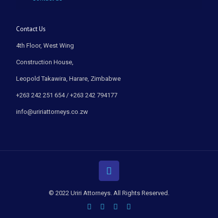
Contact Us
4th Floor, West Wing
Construction House,
Leopold Takawira, Harare, Zimbabwe
+263 242 251 654 / +263 242 794177
info@uririattorneys.co.zw
© 2022 Uriri Attorneys. All Rights Reserved.