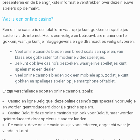
presenteren en de belangrijkste informatie verstrekken over deze nieuwe
spelers op de markt.
Wat is een online casino?
Een online casino is een platform waarop je kunt gokken en spelletjes
spelen via de internet. Het is een veilige en betrouwbare manier om te
gokken, want je kunt je inloggegevens en geldtransacties veilig uitvoeren.
Veel online casino’s bieden een breed scala aan spellen, van
klassieke gokkasten tot moderne videospelletjes.
Je kunt ook live casino’s bezoeken, waar je live spelletjes kunt
spelen met een dealer.
Veel online casino’s bieden ook een mobiele app, zodat je kunt
gokken en spelletjes spelen op je smartphone of tablet.
Er zijn verschillende soorten online casino’s, zoals:
Casino en ligne Belgique: deze online casino’s zijn speciaal voor België
en worden geïntroduceerd door Belgische spelers.
Casino België: deze online casino’s zijn ook voor België, maar worden
geïntroduceerd door spelers uit andere landen.
Be casino: deze online casino’s zijn voor iedereen, ongeacht waar je
vandaan komt.