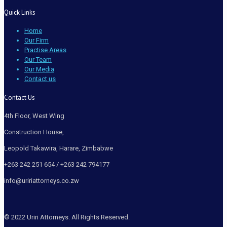
Quick Links
Home
Our Firm
Practise Areas
Our Team
Our Media
Contact us
Contact Us
4th Floor, West Wing
Construction House,
Leopold Takawira, Harare, Zimbabwe
+263 242 251 654 / +263 242 794177
info@uririattorneys.co.zw
© 2022 Uriri Attorneys. All Rights Reserved.