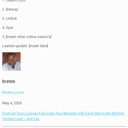
1. Casino.com
2. Betway
3. Unibet
4. Spin
5. [insert other online casino’s]
Laatste update: [insert date]
brynne
Related posts
May 4, 2026
Dont Let Your Courage Fail Scale Your Rewards with Each Step in the thrilling
chicken road – and Cas