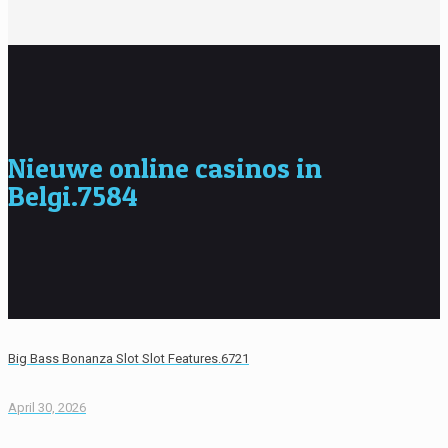
Nieuwe online casinos in
Belgi.7584
Big Bass Bonanza Slot Slot Features.6721
April 30, 2026