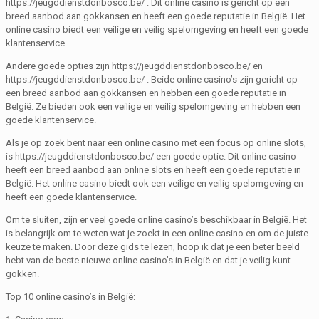
https://jeugddienstdonbosco.be/ . Dit online casino is gericht op een
breed aanbod aan gokkansen en heeft een goede reputatie in België. Het
online casino biedt een veilige en veilig spelomgeving en heeft een goede
klantenservice.
Andere goede opties zijn https://jeugddienstdonbosco.be/ en
https://jeugddienstdonbosco.be/ . Beide online casino’s zijn gericht op
een breed aanbod aan gokkansen en hebben een goede reputatie in
België. Ze bieden ook een veilige en veilig spelomgeving en hebben een
goede klantenservice.
Als je op zoek bent naar een online casino met een focus op online slots,
is https://jeugddienstdonbosco.be/ een goede optie. Dit online casino
heeft een breed aanbod aan online slots en heeft een goede reputatie in
België. Het online casino biedt ook een veilige en veilig spelomgeving en
heeft een goede klantenservice.
Om te sluiten, zijn er veel goede online casino’s beschikbaar in België. Het
is belangrijk om te weten wat je zoekt in een online casino en om de juiste
keuze te maken. Door deze gids te lezen, hoop ik dat je een beter beeld
hebt van de beste nieuwe online casino’s in België en dat je veilig kunt
gokken.
Top 10 online casino’s in België: