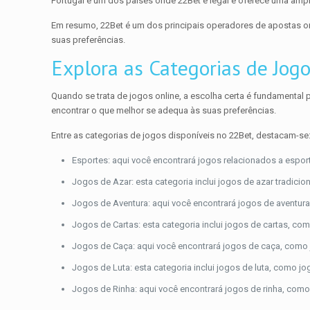
Portugal é um dos países onde 22Bet é legal e oferece uma amp
Em resumo, 22Bet é um dos principais operadores de apostas on
suas preferências.
Explora as Categorias de Jog
Quando se trata de jogos online, a escolha certa é fundamental
encontrar o que melhor se adequa às suas preferências.
Entre as categorias de jogos disponíveis no 22Bet, destacam-se
Esportes: aqui você encontrará jogos relacionados a esport
Jogos de Azar: esta categoria inclui jogos de azar tradicio
Jogos de Aventura: aqui você encontrará jogos de aventura
Jogos de Cartas: esta categoria inclui jogos de cartas, co
Jogos de Caça: aqui você encontrará jogos de caça, como j
Jogos de Luta: esta categoria inclui jogos de luta, como jo
Jogos de Rinha: aqui você encontrará jogos de rinha, como