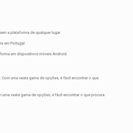
sem a plataforma de qualquer lugar.
ra em Portugal.
aforma em dispositivos móveis Android.
. Com uma vasta gama de opções, é fácil encontrar o que
m uma vasta gama de opções, é fácil encontrar o que procura.