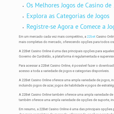
Os Melhores Jogos de Casino de
Explora as Categorias de Jogos
Registre-se Agora e Comece a Jo
Em um mercado cada vez mais competitivo, a
22bet
Casino Onli
mais completas do mercado, oferecendo opções para todos os 
A 22Bet Casino Online é uma das principais opções para aquel
Governo de Curdistão, a plataforma é regulamentada e supervisio
Para acessar a 22Bet Casino Online, é possível fazer o download d
acesso a toda a variedade de jogos e categorias disponíveis.
A 22Bet Casino Online oferece uma ampla variedade de jogos, in
incluindo jogos de azar, jogos de habilidade e jogos de estratég
A 22Bet Casino Online também oferece uma ampla variedade de op
também oferece uma ampla variedade de opções de suporte, incl
Em resumo, a 22Bet Casino Online é uma das principais opções