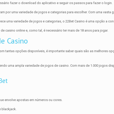
ssário fazer o download do aplicativo e seguir os passos para fazer o login.
am por uma variedade de jogos e categorias para escolher. Com uma vasta ga
rece uma variedade de jogos e categorias, o 22Bet Casino é uma opção a cons
e casino online e, como tal, é necessário ter mais de 18 anos para jogar.
de Casino
. Com tantas opções disponíveis, é importante saber quais são as melhores o
cendo uma ampla variedade de jogos de casino. Com mais de 1.000 jogos disp
Bet
r que envolve apostas em números ou cores.
 blackjack.