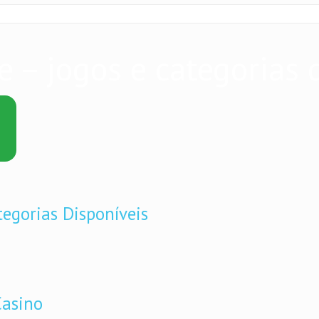
e – jogos e categorias 
tegorias Disponíveis
Casino