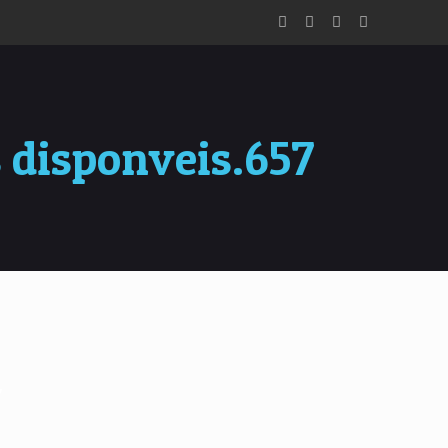
s disponveis.657
7