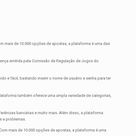
Com mais de 10.000 opções de apostas, a plataforma é uma das
icença emitida pela Comissão de Regulação de Jogos do
ido e fácil, bastando inserir o nome de usuário e senha para ter
a plataforma também oferece uma ampla variedade de categorias,
erências bancárias e muito mais. Além disso, a plataforma
s e problemas.
. Com mais de 10.000 opções de apostas, a plataforma é uma