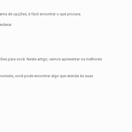
ma de opções, é fácil encontrar o que procura.
iderar.
pções para você. Neste artigo, vamos apresentar os melhores
oníveis, você pode encontrar algo que atenda às suas