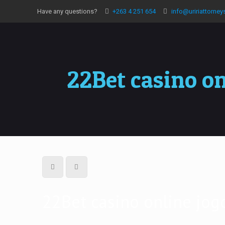
Have any questions?
+263 4 251 654
info@uririattorney
22Bet casino on
22Bet casino online jog