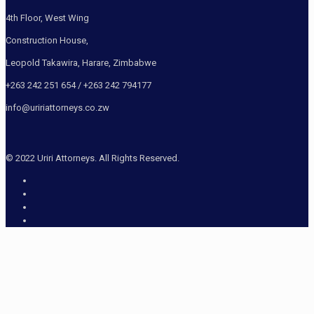
4th Floor, West Wing
Construction House,
Leopold Takawira, Harare, Zimbabwe
+263 242 251 654 / +263 242 794177
info@uririattorneys.co.zw
© 2022 Uriri Attorneys. All Rights Reserved.