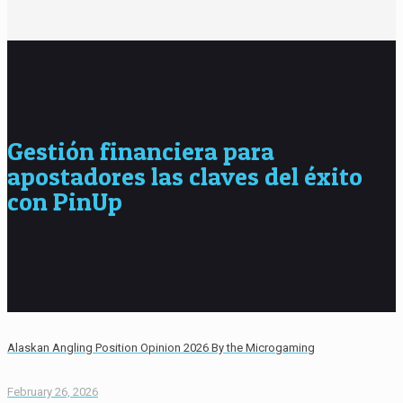
Gestión financiera para
apostadores las claves del éxito
con PinUp
Alaskan Angling Position Opinion 2026 By the Microgaming
February 26, 2026