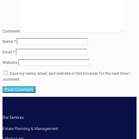
Comment
Name
*
Email
*
Website
Save my name, email, and website in this browser for the next time I
comment.
Our Services
Estate Planning & Management
Labour Law