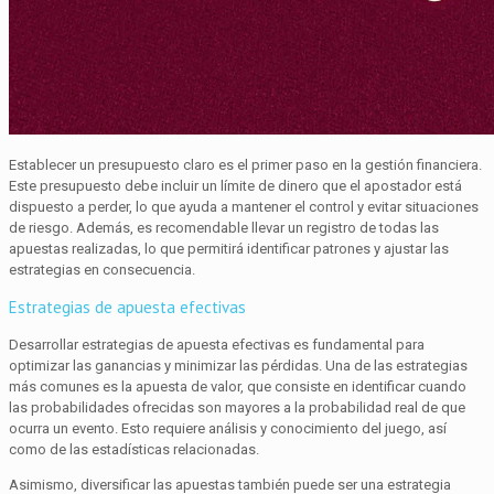
Establecer un presupuesto claro es el primer paso en la gestión financiera.
Este presupuesto debe incluir un límite de dinero que el apostador está
dispuesto a perder, lo que ayuda a mantener el control y evitar situaciones
de riesgo. Además, es recomendable llevar un registro de todas las
apuestas realizadas, lo que permitirá identificar patrones y ajustar las
estrategias en consecuencia.
Estrategias de apuesta efectivas
Desarrollar estrategias de apuesta efectivas es fundamental para
optimizar las ganancias y minimizar las pérdidas. Una de las estrategias
más comunes es la apuesta de valor, que consiste en identificar cuando
las probabilidades ofrecidas son mayores a la probabilidad real de que
ocurra un evento. Esto requiere análisis y conocimiento del juego, así
como de las estadísticas relacionadas.
Asimismo, diversificar las apuestas también puede ser una estrategia