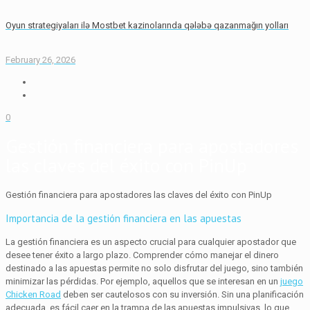
Oyun strategiyaları ilə Mostbet kazinolarında qələbə qazanmağın yolları
February 26, 2026
0
Gestión financiera para apostadores
las claves del éxito con PinUp
Gestión financiera para apostadores las claves del éxito con PinUp
Importancia de la gestión financiera en las apuestas
La gestión financiera es un aspecto crucial para cualquier apostador que
desee tener éxito a largo plazo. Comprender cómo manejar el dinero
destinado a las apuestas permite no solo disfrutar del juego, sino también
minimizar las pérdidas. Por ejemplo, aquellos que se interesan en un
juego
Chicken Road
deben ser cautelosos con su inversión. Sin una planificación
adecuada, es fácil caer en la trampa de las apuestas impulsivas, lo que