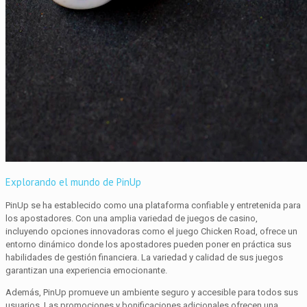
Explorando el mundo de PinUp
PinUp se ha establecido como una plataforma confiable y entretenida para
los apostadores. Con una amplia variedad de juegos de casino,
incluyendo opciones innovadoras como el juego Chicken Road, ofrece un
entorno dinámico donde los apostadores pueden poner en práctica sus
habilidades de gestión financiera. La variedad y calidad de sus juegos
garantizan una experiencia emocionante.
Además, PinUp promueve un ambiente seguro y accesible para todos sus
usuarios. Las promociones y bonificaciones adicionales ofrecen una