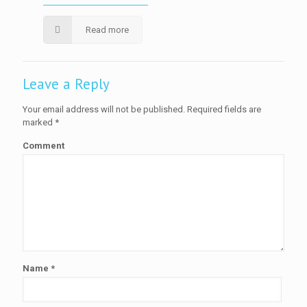
Read more
Leave a Reply
Your email address will not be published.
Required fields are
marked
*
Comment
Name
*